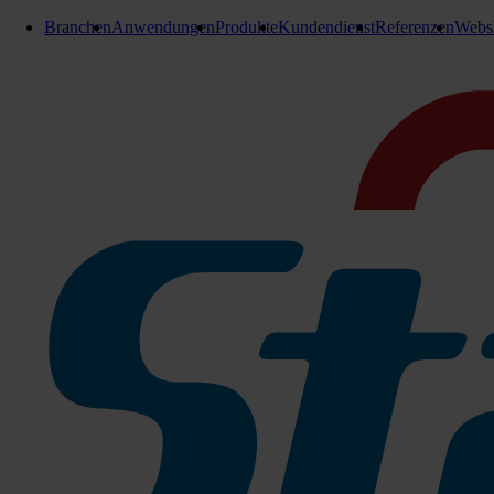
Branchen
Anwendungen
Produkte
Kundendienst
Referenzen
Webs
Bürsten / Treibteller
Treibteller 560mm AquaSafe
Treibteller 1 Stk.
Zu den Produktinfos
Treibteller 1 Stk.
440-7664
Sofort lieferbar
Für Anfrage in Warenkorb legen
Lieferung in 6-8 Werktagen
Brauchen Sie Hilfe?
Kontaktieren Sie uns!