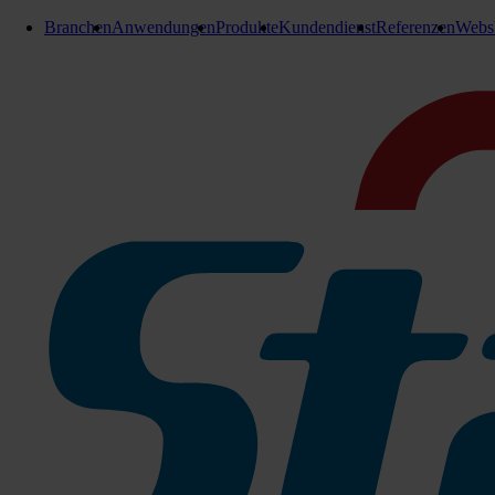
Branchen
Anwendungen
Produkte
Kundendienst
Referenzen
Webs
Peak Serve Handtuchpapier
Tork PeakServe Endlos-
Handtücher Advanced
1 Karton = 3240 Tücher
Tork PeakServe die neueste Innovation für hochfrequentierte W
Kompatibel mit Tork PeakServe Endlos-Handtüchern. Das System
reibungslosen schnellen Besucherdurchlauf ermöglichen. Die kom
zu lagern. So kann sich Ihr Personal ganz auf das Reinigen konze
Zu den Produktinfos
1 Karton = 3240 Tücher
081-100589
Sofort lieferbar