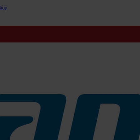
hop
aschräume, in denen das Reinigungspersonal mehr Reinigungsaufwand h
 verfügt über eine sehr hohe Kapazität von 2.100 Handtüchern, die 
primierten Nachfüllungen sind schnell einzulegen, können jederzeit n
ntrieren.