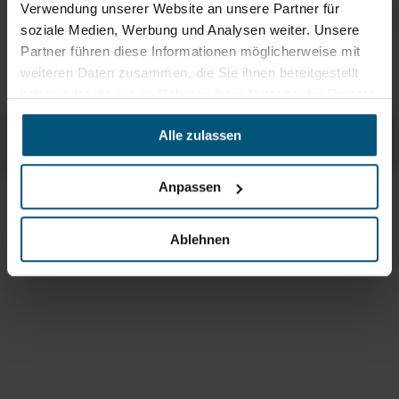
Gute Wirksamkeit gegen Bakterien, Hefe und alle Viren
Verwendung unserer Website an unsere Partner für
soziale Medien, Werbung und Analysen weiter. Unsere
Tork Händedesinfektionsschaum
Partner führen diese Informationen möglicherweise mit
alkoholfrei
alkoholfrei auf Basis von Milchsäure
weiteren Daten zusammen, die Sie ihnen bereitgestellt
haben oder die sie im Rahmen Ihrer Nutzung der Dienste
gesammelt haben.
Tork Mild duftende Flüssigseife
Alle zulassen
Übersicht
Produktinfos & Downloads
Zubehör
Empfehlungen
Anpassen
Rein aus Prinzip.
Ablehnen