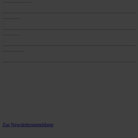
Anwendungen
Produkte
Produkte
Services
Services
Onlineshop
Onlineshop
Reine infos - bleiben Sie
informiert.
Melden Sie sich jetzt zu unserem Newsletter an und verpassen Sie
keine Neuigkeiten mehr!
Zur Newsletteranmeldung