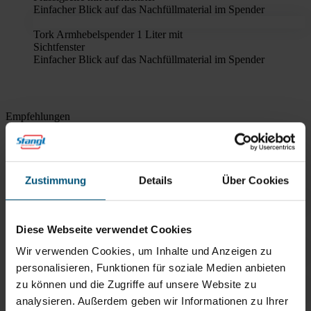
Einfacher Blick auf das Nachfüllmaterial im Spender
Tork Armhebelspender 1 Liter mit
Sichtfenster
Einfacher Blick auf das Nachfüllmaterial im Spender
Empfehlungen
Oft zusammen gekauft
Zustimmung
Details
Über Cookies
Tork Mild duftende Schaumseife 1
Liter
Diese Webseite verwendet Cookies
Feuchtigkeitsspendende Inhaltsstoffe
Wir verwenden Cookies, um Inhalte und Anzeigen zu
Tork Sensitive Schaumseife
personalisieren, Funktionen für soziale Medien anbieten
Ohne Zusatz von Duftstoffen
zu können und die Zugriffe auf unsere Website zu
analysieren. Außerdem geben wir Informationen zu Ihrer
Tork Händedesinfektionsgel S4