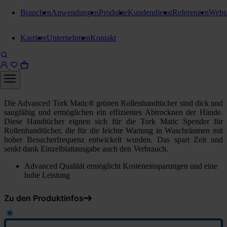
Branchen
Anwendungen
Produkte
Kundendienst
Referenzen
Webs
Rollenhandtuchpapier
Karriere
Unternehmen
Kontakt
Tork Matic grünes
Rollenhandtuch
1 Karton = 6 Rollen
Die Advanced Tork Matic® grünen Rollenhandtücher sind dick und
saugfähig und ermöglichen ein effizientes Abtrocknen der Hände.
Diese Handtücher eignen sich für die Tork Matic Spender für
Rollenhandtücher, die für die leichte Wartung in Waschräumen mit
hoher Besucherfrequenz entwickelt wurden. Das spart Zeit und
senkt dank Einzelblattausgabe auch den Verbrauch.
Advanced Qualität ermöglicht Kosteneinsparungen und eine
hohe Leistung
Zu den Produktinfos