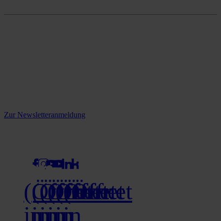
Onlineshop
Reine infos - bleiben Sie
informiert.
Melden Sie sich jetzt zu unserem Newsletter an und verpassen Sie
keine Neuigkeiten mehr!
Zur Newsletteranmeldung
social media
(Öffnet
(Öffnet
(Öffnet
(Öffnet
(Öffnet
(Öffnet
in
in
in
in
in
in