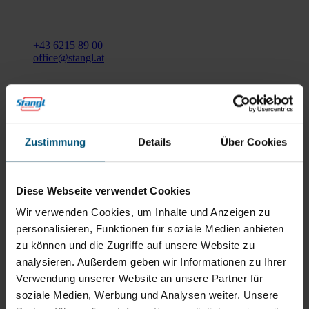
Gewerbegebiet Süd 1
5204 Straßwalchen
+43 6215 89 00
office@stangl.at
(Öffnet
Zum
in
Routenplaner
neuem
Tab)
Zustimmung
Details
Über Cookies
Öffnungszeiten
Mo - Do: 07:30 - 12:00
Uhr
Diese Webseite verwendet Cookies
sowie 12:30 -16:30 Uhr
Fr: 07:30 - 12:00 Uhr
Wir verwenden Cookies, um Inhalte und Anzeigen zu
personalisieren, Funktionen für soziale Medien anbieten
zu können und die Zugriffe auf unsere Website zu
Stangl Niederlassung Ost
analysieren. Außerdem geben wir Informationen zu Ihrer
Verwendung unserer Website an unsere Partner für
Werkstraße 8
soziale Medien, Werbung und Analysen weiter. Unsere
2522 Oberwaltersdorf