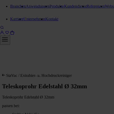
Branchen
Anwendungen
Produkte
Kundendienst
Referenzen
Webs
Karriere
Unternehmen
Kontakt
StaVac / Extrahier- u. Hochdruckreiniger
Teleskoprohr Edelstahl Ø 32mm
Teleskoprohr Edelstahl Ø 32mm
passen bei: