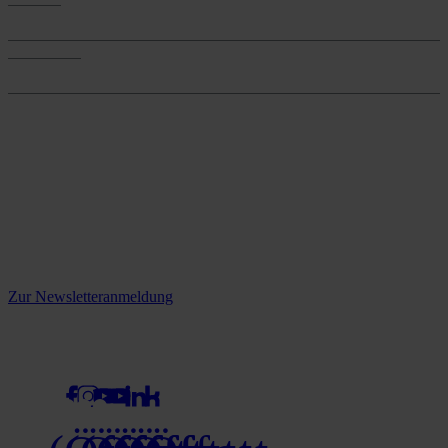
Services
Onlineshop
Onlineshop
Reine infos - bleiben Sie
informiert.
Melden Sie sich jetzt zu unserem Newsletter an und verpassen Sie
keine Neuigkeiten mehr!
Zur Newsletteranmeldung
social media