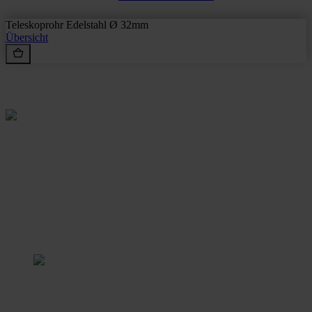
Teleskoprohr Edelstahl Ø 32mm
Übersicht
Rein aus Prinzip.
Stangl Reinigungstechnik
GmbH