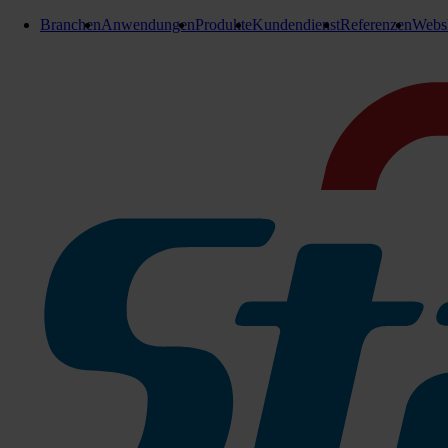
Branchen
Anwendungen
Produkte
Kundendienst
Referenzen
Webs
Pads
Superpad 380 mm
Melamin 1 Stk
Superpad Ø 380 mm
Pad Weiß verwendung auf alle Böden z.B. Feinstein,
Pad Grün für Grundreinigung für Linoleum und PVC, au
Pad Rot: für Unterhaltsreinigung für alle Böden z.B. F
Pad Schwarz für Grund- und Unterhaltsreinigung nur auf
Microfaser für Unterhaltsreinigung z.B. Feinstein, PVC
Melamin für Unterhaltsreinigung - Schmutzradierer für