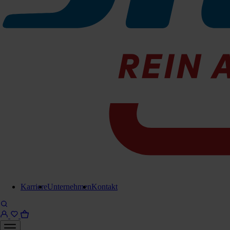
TIPP zu Pads: Pads müssen immer mit ausreichend Wass
TIPP zum Microfaser: Dieses Pad kann man in der Wasc
Preis pro Stück.
5 Stk. = 1 Krt.
Zu den Produktinfos
Grün 1 Stk.
Karriere
Unternehmen
Kontakt
038-381G
Sofort lieferbar