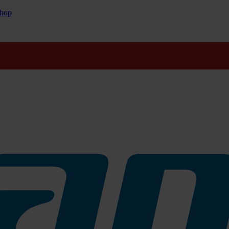
hop
 PVC, Linoleum und Holz
ch zur Unterhaltsreinigung für Beton und Estrich -
nicht auf besc
einstein, PVC, Linoleum etc.
 Beton, Estrich und Asphalt
, Linoleum und Holz, passt sich am Belag an.
 alle glatten Bodenbeläge -
Vorsicht bei hochglänzenden Böden