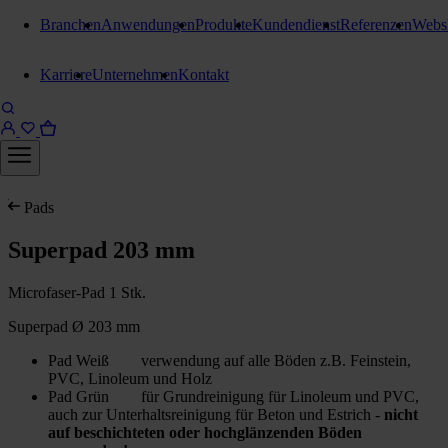
Branchen
Anwendungen
Produkte
Kundendienst
Referenzen
Webs
Karriere
Unternehmen
Kontakt
Pads
Superpad 203 mm
Microfaser-Pad 1 Stk.
Superpad Ø 203 mm
Pad Weiß verwendung auf alle Böden z.B. Feinstein,
PVC, Linoleum und Holz
Pad Grün für Grundreinigung für Linoleum und PVC,
auch zur Unterhaltsreinigung für Beton und Estrich -
nicht
auf beschichteten oder hochglänzenden Böden