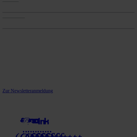
Services
Onlineshop
Onlineshop
Reine infos - bleiben Sie
informiert.
Melden Sie sich jetzt zu unserem Newsletter an und verpassen Sie
keine Neuigkeiten mehr!
Zur Newsletteranmeldung
social media