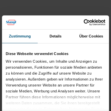
Zum
in
Routenplaner
neuem
Tab)
Öffnungszeiten
Mo - Do: 07:30 - 12:00
Zustimmung
Details
Über Cookies
Uhr
sowie 12:30 -16:30 Uhr
Fr: 07:30 - 12:00 Uhr
Diese Webseite verwendet Cookies
Wir verwenden Cookies, um Inhalte und Anzeigen zu
Stangl Niederlassung Ost
personalisieren, Funktionen für soziale Medien anbieten
zu können und die Zugriffe auf unsere Website zu
Werkstraße 8
analysieren. Außerdem geben wir Informationen zu Ihrer
2522 Oberwaltersdorf
Verwendung unserer Website an unsere Partner für
+43 2253 61730
soziale Medien, Werbung und Analysen weiter. Unsere
office@stangl.at
Partner führen diese Informationen möglicherweise mit
(Öffnet
weiteren Daten zusammen, die Sie ihnen bereitgestellt
Zum
in
haben oder die sie im Rahmen Ihrer Nutzung der Dienste