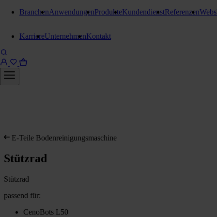
Branchen
Anwendungen
Produkte
Kundendienst
Referenzen
Webs
Karriere
Unternehmen
Kontakt
E-Teile Bodenreinigungsmaschine
Stützrad
Stützrad
passend für:
CenoBots L50