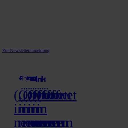
Reine infos - bleiben Sie
informiert.
Melden Sie sich jetzt zu unserem Newsletter an und verpassen Sie
keine Neuigkeiten mehr!
Zur Newsletteranmeldung
social media
(Öffnet
(Öffnet
(Öffnet
(Öffnet
(Öffnet
(Öffnet
in
in
in
in
in
in
neuem
neuem
neuem
neuem
neuem
neuem