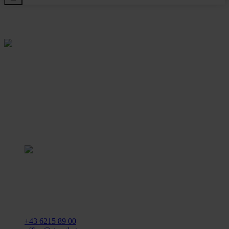
Rein aus Prinzip.
Stangl Reinigungstechnik
GmbH
Gewerbegebiet Süd 1
5204 Straßwalchen
+43 6215 89 00