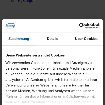
office@stangl.at
(Öffnet
Zum
in
Routenplaner
neuem
Tab)
Öffnungszeiten
Zustimmung
Details
Über Cookies
Mo - Do: 07:30 - 12:00
Uhr
sowie 12:30 -16:30 Uhr
Fr: 07:30 - 12:00 Uhr
Diese Webseite verwendet Cookies
Wir verwenden Cookies, um Inhalte und Anzeigen zu
Stangl Niederlassung Ost
personalisieren, Funktionen für soziale Medien anbieten
zu können und die Zugriffe auf unsere Website zu
analysieren. Außerdem geben wir Informationen zu Ihrer
Werkstraße 8
2522 Oberwaltersdorf
Verwendung unserer Website an unsere Partner für
soziale Medien, Werbung und Analysen weiter. Unsere
+43 2253 61730
Partner führen diese Informationen möglicherweise mit
office@stangl.at
weiteren Daten zusammen, die Sie ihnen bereitgestellt
(Öffnet