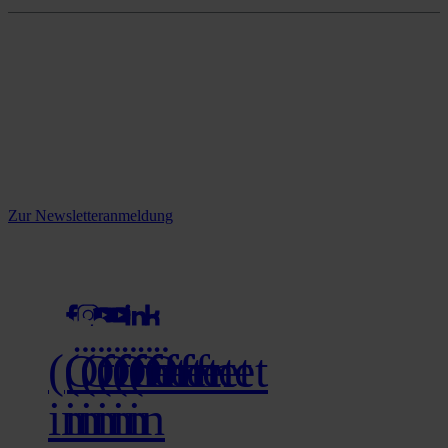
Reine infos - bleiben Sie
informiert.
Melden Sie sich jetzt zu unserem Newsletter an und verpassen Sie
keine Neuigkeiten mehr!
Zur Newsletteranmeldung
social media
(Öffnet
(Öffnet
(Öffnet
(Öffnet
(Öffnet
(Öffnet
in
in
in
in
in
in