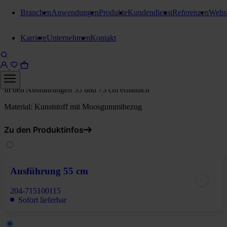
Branchen
Anwendungen
Produkte
Kundendienst
Referenzen
Webs
Wasserschieber und Handpadhalter
Karriere
Unternehmen
Kontakt
Stangl Wasserschieber
Ausführung 75 cm
In den Ausführungen 55 und 75 cm erhältlich
Material: Kunststoff mit Moosgummibezug
Zu den Produktinfos
Ausführung 55 cm
204-715100115
Sofort lieferbar