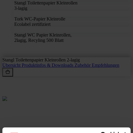
Stangl Toilettenpapier Kleinrollen
3-lagig
Tork WC-Papier Kleinrolle
Ecolabel zertifiziert
Stangl WC Papier Kleinrollen,
2lagig, Recyling 500 Blatt
Stangl Toilettenpapier Kleinrollen 2-lagig
Übersicht
Produktinfos & Downloads
Zubehör
Empfehlungen
Rein aus Prinzip.