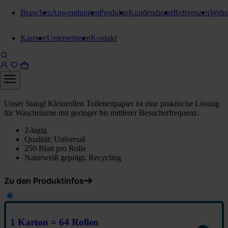
Branchen
Anwendungen
Produkte
Kundendienst
Referenzen
Webs
Toilettenpapier Kleinrollen
Karriere
Unternehmen
Kontakt
Stangl Toilettenpapier
Kleinrollen 2-lagig
1 Karton = 64 Rollen
Unser Stangl Kleinrollen Toilettenpapier ist eine praktische Lösung
für Waschräume mit geringer bis mittlerer Besucherfrequenz.
2-lagig
Qualität: Universal
250 Blatt pro Rolle
Naturweiß geprägt, Recycling
Zu den Produktinfos
1 Karton = 64 Rollen