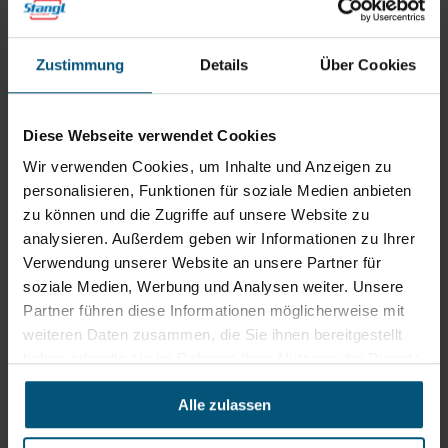
Zustimmung
Details
Über Cookies
Stangl Reinigungstechnik
Diese Webseite verwendet Cookies
GmbH
Wir verwenden Cookies, um Inhalte und Anzeigen zu
Gewerbegebiet Süd 1
personalisieren, Funktionen für soziale Medien anbieten
5204 Straßwalchen
zu können und die Zugriffe auf unsere Website zu
+43 6215 89 00
analysieren. Außerdem geben wir Informationen zu Ihrer
office@stangl.at
Verwendung unserer Website an unsere Partner für
(Öffnet
soziale Medien, Werbung und Analysen weiter. Unsere
Zum
in
Partner führen diese Informationen möglicherweise mit
Routenplaner
neuem
weiteren Daten zusammen, die Sie ihnen bereitgestellt
Tab)
haben oder die sie im Rahmen Ihrer Nutzung der Dienste
Öffnungszeiten
gesammelt haben.
Alle zulassen
Mo - Do: 07:30 - 12:00
Uhr