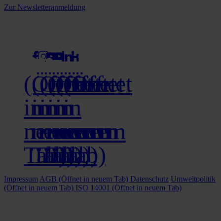
Zur Newsletteranmeldung
social media
(Öffnet
(Öffnet
(Öffnet
(Öffnet
(Öffnet
(Öffnet
in
in
in
in
in
in
neuem
neuem
neuem
neuem
neuem
neuem
Tab)
Tab)
Tab)
Tab)
Tab)
Tab)
Impressum
AGB
(Öffnet in neuem Tab)
Datenschutz
Umweltpolitik
(Öffnet in neuem Tab)
ISO 14001
(Öffnet in neuem Tab)