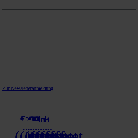
Services
Onlineshop
Onlineshop
Reine infos - bleiben Sie
informiert.
Melden Sie sich jetzt zu unserem Newsletter an und verpassen Sie
keine Neuigkeiten mehr!
Zur Newsletteranmeldung
social media
(Öffnet
(Öffnet
(Öffnet
(Öffnet
(Öffnet
(Öffnet