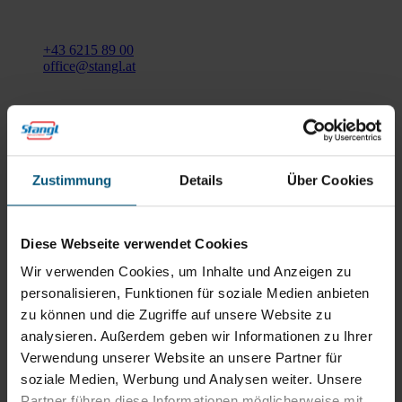
Gewerbegebiet Süd 1
5204 Straßwalchen
+43 6215 89 00
office@stangl.at
(Öffnet
Zum
in
Routenplaner
neuem
Tab)
Zustimmung
Details
Über Cookies
Öffnungszeiten
Mo - Do: 07:30 - 12:00
Uhr
Diese Webseite verwendet Cookies
sowie 12:30 -16:30 Uhr
Fr: 07:30 - 12:00 Uhr
Wir verwenden Cookies, um Inhalte und Anzeigen zu
personalisieren, Funktionen für soziale Medien anbieten
zu können und die Zugriffe auf unsere Website zu
Stangl Niederlassung Ost
analysieren. Außerdem geben wir Informationen zu Ihrer
Verwendung unserer Website an unsere Partner für
Werkstraße 8
soziale Medien, Werbung und Analysen weiter. Unsere
2522 Oberwaltersdorf
Partner führen diese Informationen möglicherweise mit