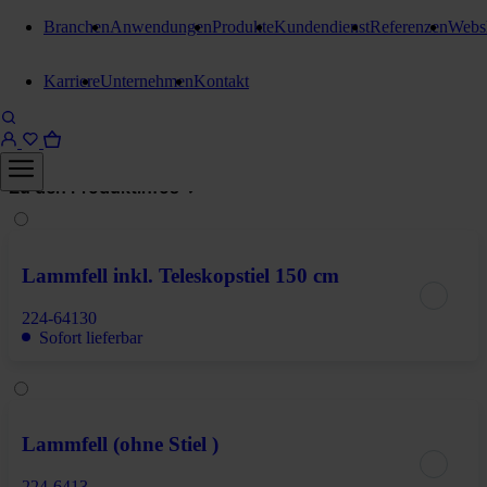
Branchen
Anwendungen
Produkte
Kundendienst
Referenzen
Webs
Staubwischgeräte
Karriere
Unternehmen
Kontakt
Stangl Staubwedel
Teleskopstiel 150 cm
Zu den Produktinfos
Lammfell inkl. Teleskopstiel 150 cm
224-64130
Sofort lieferbar
Lammfell (ohne Stiel )
224-6413