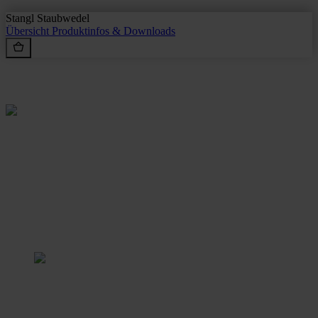
Stangl Staubwedel
Übersicht
Produktinfos & Downloads
Rein aus Prinzip.
Stangl Reinigungstechnik
GmbH