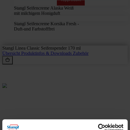
Stangl Seifencreme Alaska Weiß
mit milchigem Honigduft
Stangl Seifencreme Korsika Fresh -
Duft-und Farbstofffrei
Stangl Linea Classic Seifenspender 170 ml
Übersicht
Produktinfos & Downloads
Zubehör
Rein aus Prinzip.