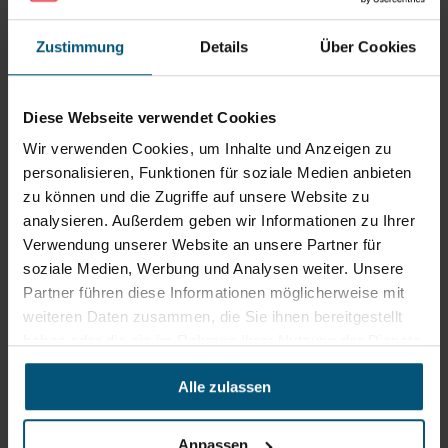
Zustimmung
Details
Über Cookies
Stangl Reinigungstechnik
GmbH
Diese Webseite verwendet Cookies
Gewerbegebiet Süd 1
Wir verwenden Cookies, um Inhalte und Anzeigen zu
5204 Straßwalchen
personalisieren, Funktionen für soziale Medien anbieten
+43 6215 89 00
zu können und die Zugriffe auf unsere Website zu
office@stangl.at
analysieren. Außerdem geben wir Informationen zu Ihrer
(Öffnet
Verwendung unserer Website an unsere Partner für
Zum
in
soziale Medien, Werbung und Analysen weiter. Unsere
Routenplaner
neuem
Partner führen diese Informationen möglicherweise mit
Tab)
weiteren Daten zusammen, die Sie ihnen bereitgestellt
haben oder die sie im Rahmen Ihrer Nutzung der Dienste
Öffnungszeiten
gesammelt haben.
Mo - Do: 07:30 - 12:00
Alle zulassen
Uhr
sowie 12:30 -16:30 Uhr
Fr: 07:30 - 12:00 Uhr
Anpassen