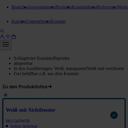
Branchen
Anwendungen
Produkte
Kundendienst
Referenzen
Webs
Seifenspender
Karriere
Unternehmen
Kontakt
Stangl Linea Classic
Seifenspender 170 ml
Weiß mit Sichtfenster
Schlagfester Kunststoffspender
absperrbar
In den Ausführungen: Weiß, transparent/Weiß und verchromt
Frei befüllbar z.B. aus dem Kanister
Zu den Produktinfos
Weiß mit Sichtfenster
083-583WIN
Sofort lieferbar