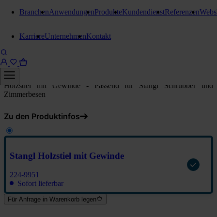
Branchen
Anwendungen
Produkte
Kundendienst
Referenzen
Webs
Sonstige Bürsten und Schrubber
Karriere
Unternehmen
Kontakt
Stangl Holzstiel mit Gewinde
Stangl Holzstiel mit Gewinde
Holzstiel mit Gewinde - Passend für Stangl Schrubber und
Zimmerbesen
Zu den Produktinfos
Stangl Holzstiel mit Gewinde
224-9951
Sofort lieferbar
Für Anfrage in Warenkorb legen