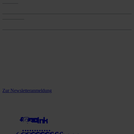
Services
Services
Onlineshop
Onlineshop
Reine infos - bleiben Sie
informiert.
Melden Sie sich jetzt zu unserem Newsletter an und verpassen Sie
keine Neuigkeiten mehr!
Zur Newsletteranmeldung
social media