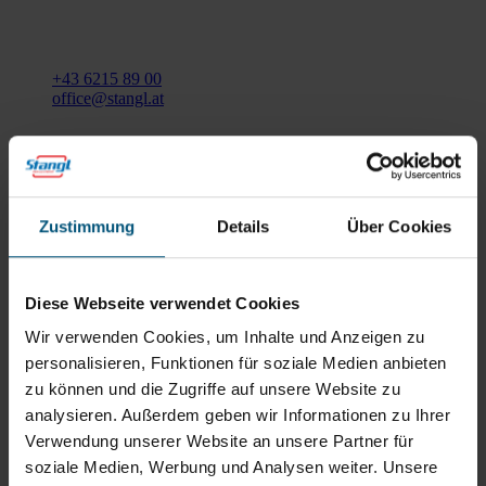
Gewerbegebiet Süd 1
5204 Straßwalchen
+43 6215 89 00
office@stangl.at
(Öffnet
Zum
in
Routenplaner
neuem
Tab)
Zustimmung
Details
Über Cookies
Öffnungszeiten
Mo - Do: 07:30 - 12:00
Uhr
Diese Webseite verwendet Cookies
sowie 12:30 -16:30 Uhr
Fr: 07:30 - 12:00 Uhr
Wir verwenden Cookies, um Inhalte und Anzeigen zu
personalisieren, Funktionen für soziale Medien anbieten
zu können und die Zugriffe auf unsere Website zu
Stangl Niederlassung Ost
analysieren. Außerdem geben wir Informationen zu Ihrer
Verwendung unserer Website an unsere Partner für
Werkstraße 8
soziale Medien, Werbung und Analysen weiter. Unsere