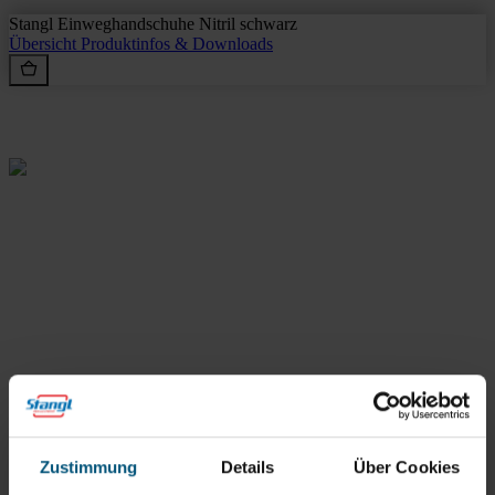
Stangl Einweghandschuhe Nitril schwarz
Übersicht
Produktinfos & Downloads
Rein aus Prinzip.
Stangl Reinigungstechnik
GmbH
Zustimmung
Details
Über Cookies
Gewerbegebiet Süd 1