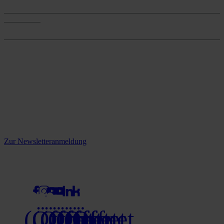
Services
Onlineshop
Onlineshop
Reine infos - bleiben Sie
informiert.
Melden Sie sich jetzt zu unserem Newsletter an und verpassen Sie
keine Neuigkeiten mehr!
Zur Newsletteranmeldung
social media
(Öffnet
(Öffnet
(Öffnet
(Öffnet
(Öffnet
(Öffnet