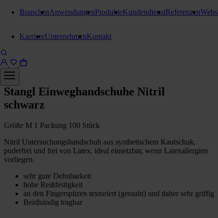
Branchen
Anwendungen
Produkte
Kundendienst
Referenzen
Webs
Karriere
Unternehmen
Kontakt
Nitril Einweghandschuhe
Stangl Einweghandschuhe Nitril
schwarz
Größe M 1 Packung 100 Stück
Nitril Untersuchungshandschuh aus synthetischem Kautschuk,
puderfrei und frei von Latex, ideal einsetzbar, wenn Latexallergien
vorliegen.
sehr gute Dehnbarkeit
hohe Reißfestigkeit
an den Fingerspitzen texturiert (gerauht) und daher sehr griffig
Beidhändig tragbar