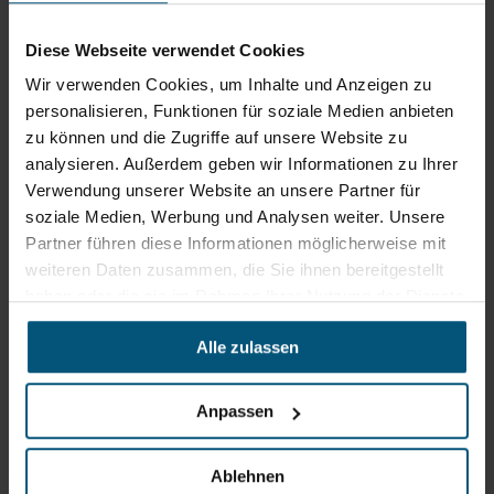
5204 Straßwalchen
Diese Webseite verwendet Cookies
+43 6215 89 00
office@stangl.at
Wir verwenden Cookies, um Inhalte und Anzeigen zu
(Öffnet
personalisieren, Funktionen für soziale Medien anbieten
Zum
in
zu können und die Zugriffe auf unsere Website zu
Routenplaner
neuem
analysieren. Außerdem geben wir Informationen zu Ihrer
Tab)
Verwendung unserer Website an unsere Partner für
soziale Medien, Werbung und Analysen weiter. Unsere
Öffnungszeiten
Partner führen diese Informationen möglicherweise mit
Mo - Do: 07:30 - 12:00
weiteren Daten zusammen, die Sie ihnen bereitgestellt
Uhr
haben oder die sie im Rahmen Ihrer Nutzung der Dienste
sowie 12:30 -16:30 Uhr
Fr: 07:30 - 12:00 Uhr
gesammelt haben.
Alle zulassen
Stangl Niederlassung Ost
Anpassen
Werkstraße 8
2522 Oberwaltersdorf
Ablehnen