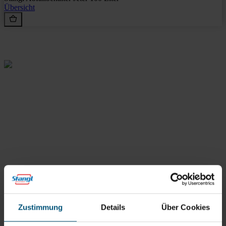
Übersicht
Rein aus Prinzip.
Stangl Reinigungstechnik
GmbH
Zustimmung
Details
Über Cookies
Gewerbegebiet Süd 1
5204 Straßwalchen