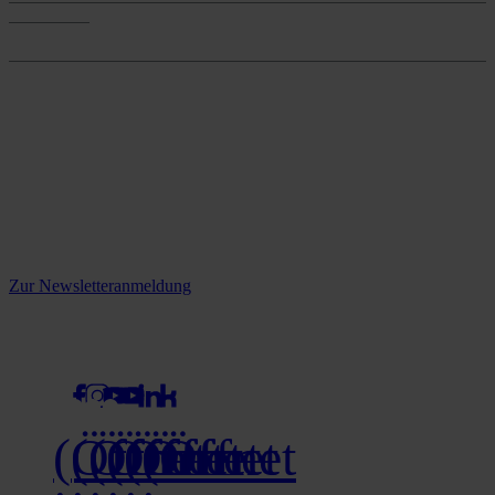
Onlineshop
Onlineshop
Reine infos - bleiben Sie
informiert.
Melden Sie sich jetzt zu unserem Newsletter an und verpassen Sie
keine Neuigkeiten mehr!
Zur Newsletteranmeldung
social media
(Öffnet
(Öffnet
(Öffnet
(Öffnet
(Öffnet
(Öffnet