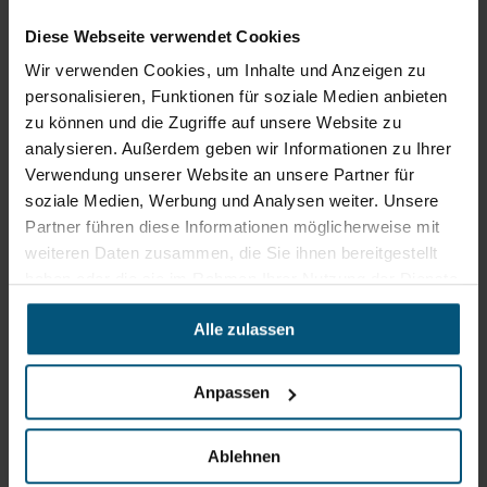
+43 6215 89 00
Diese Webseite verwendet Cookies
office@stangl.at
Wir verwenden Cookies, um Inhalte und Anzeigen zu
(Öffnet
personalisieren, Funktionen für soziale Medien anbieten
Zum
in
zu können und die Zugriffe auf unsere Website zu
Routenplaner
neuem
analysieren. Außerdem geben wir Informationen zu Ihrer
Tab)
Verwendung unserer Website an unsere Partner für
Öffnungszeiten
soziale Medien, Werbung und Analysen weiter. Unsere
Partner führen diese Informationen möglicherweise mit
Mo - Do: 07:30 - 12:00
Uhr
weiteren Daten zusammen, die Sie ihnen bereitgestellt
sowie 12:30 -16:30 Uhr
haben oder die sie im Rahmen Ihrer Nutzung der Dienste
Fr: 07:30 - 12:00 Uhr
gesammelt haben.
Alle zulassen
Stangl Niederlassung Ost
Anpassen
Werkstraße 8
2522 Oberwaltersdorf
Ablehnen
+43 2253 61730