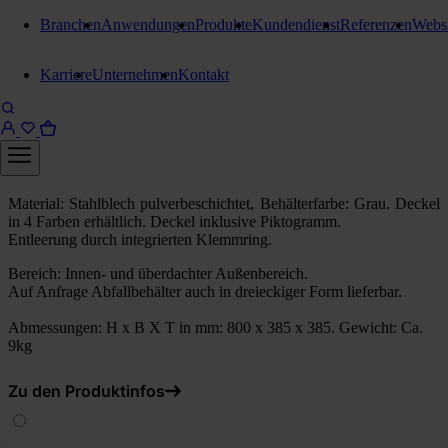
Branchen
Anwendungen
Produkte
Kundendienst
Referenzen
Webs
Mülltrennsysteme
Karriere
Unternehmen
Kontakt
Stangl Abfallbehälter Jeter 100
Liter
Deckel blau
Material: Stahlblech pulverbeschichtet, Behälterfarbe: Grau. Deckel
in 4 Farben erhältlich. Deckel inklusive Piktogramm.
Entleerung durch integrierten Klemmring.
Bereich: Innen- und überdachter Außenbereich.
Auf Anfrage Abfallbehälter auch in dreieckiger Form lieferbar.
Abmessungen: H x B X T in mm: 800 x 385 x 385. Gewicht: Ca.
9kg
Zu den Produktinfos