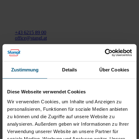
Stangl Reinigungstechnik
GmbH
Gewerbegebiet Süd 1
5204 Straßwalchen
+43 6215 89 00
office@stangl.at
(Öffnet
Zum
in
Routenplaner
neuem
Tab)
Zustimmung
Details
Über Cookies
Öffnungszeiten
Mo - Do: 07:30 - 12:00
Diese Webseite verwendet Cookies
Uhr
sowie 12:30 -16:30 Uhr
Wir verwenden Cookies, um Inhalte und Anzeigen zu
Fr: 07:30 - 12:00 Uhr
personalisieren, Funktionen für soziale Medien anbieten
zu können und die Zugriffe auf unsere Website zu
analysieren. Außerdem geben wir Informationen zu Ihrer
Stangl Niederlassung Ost
Verwendung unserer Website an unsere Partner für
soziale Medien, Werbung und Analysen weiter. Unsere