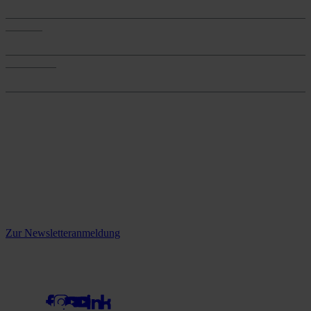
Produkte
Services
Services
Onlineshop
Onlineshop
Reine infos - bleiben Sie
informiert.
Melden Sie sich jetzt zu unserem Newsletter an und verpassen Sie
keine Neuigkeiten mehr!
Zur Newsletteranmeldung
social media