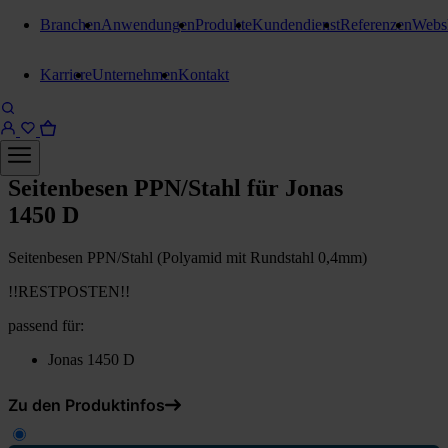
Branchen
Anwendungen
Produkte
Kundendienst
Referenzen
Webs
Karriere
Unternehmen
Kontakt
Kehrwalzen/Seitenbesen
Seitenbesen PPN/Stahl für Jonas
1450 D
Seitenbesen PPN/Stahl (Polyamid mit Rundstahl 0,4mm)
!!RESTPOSTEN!!
passend für:
Jonas 1450 D
Zu den Produktinfos