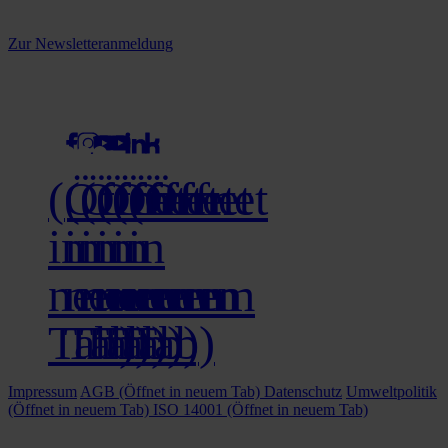
Melden Sie sich jetzt zu unserem Newsletter an und verpassen Sie
keine Neuigkeiten mehr!
Zur Newsletteranmeldung
social media
(Öffnet
(Öffnet
(Öffnet
(Öffnet
(Öffnet
(Öffnet
in
in
in
in
in
in
neuem
neuem
neuem
neuem
neuem
neuem
Tab)
Tab)
Tab)
Tab)
Tab)
Tab)
Impressum
AGB
(Öffnet in neuem Tab)
Datenschutz
Umweltpolitik
(Öffnet in neuem Tab)
ISO 14001
(Öffnet in neuem Tab)