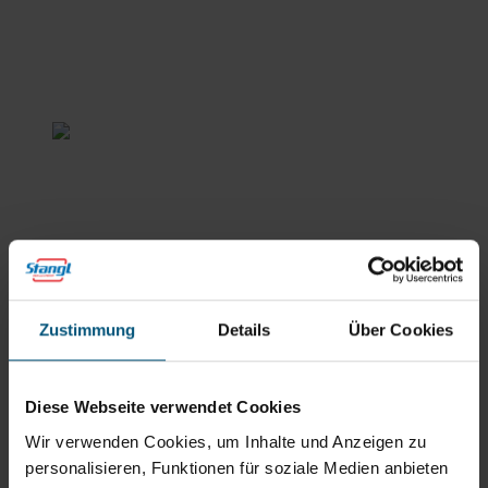
Stangl Reinigungstechnik
GmbH
Gewerbegebiet Süd 1
5204 Straßwalchen
+43 6215 89 00
office@stangl.at
Zustimmung
Details
Über Cookies
(Öffnet
Zum
in
Routenplaner
neuem
Diese Webseite verwendet Cookies
Tab)
Wir verwenden Cookies, um Inhalte und Anzeigen zu
Öffnungszeiten
personalisieren, Funktionen für soziale Medien anbieten
Mo - Do: 07:30 - 12:00