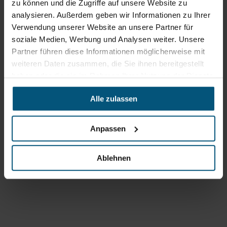
zu können und die Zugriffe auf unsere Website zu
Uhr
analysieren. Außerdem geben wir Informationen zu Ihrer
sowie 12:30 -16:30 Uhr
Fr: 07:30 - 12:00 Uhr
Verwendung unserer Website an unsere Partner für
soziale Medien, Werbung und Analysen weiter. Unsere
Partner führen diese Informationen möglicherweise mit
Stangl Niederlassung Ost
weiteren Daten zusammen, die Sie ihnen bereitgestellt
haben oder die sie im Rahmen Ihrer Nutzung der Dienste
Werkstraße 8
gesammelt haben.
2522 Oberwaltersdorf
Alle zulassen
+43 2253 61730
office@stangl.at
Anpassen
(Öffnet
Zum
in
Ablehnen
Routenplaner
neuem
Tab)
Öffnungszeiten
Mo - Do: 07:00 - 16:30 Uhr
Fr: 07:00 - 12:00 Uhr