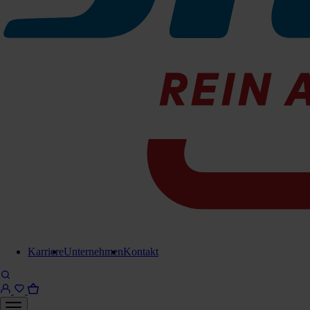
Saugfuß 760mm kpl.
Saugfuß komplett inkl Sauglippen
passend für:
Scrubmaster B30
Scrubmaster B45/43
Zu den Produktinfos
Saugfu
401-1279
Sofort l
Für Anfrage in Warenkorb legen
Karriere
Unternehmen
Kontakt
Lieferung in 6-8 Werktagen