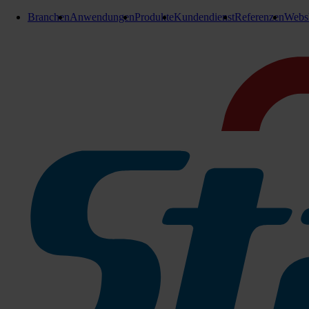
Branchen
Anwendungen
Produkte
Kundendienst
Referenzen
Webs
E-Teile Bodenreinigungsmaschinen
Saugfuß 760mm kpl.