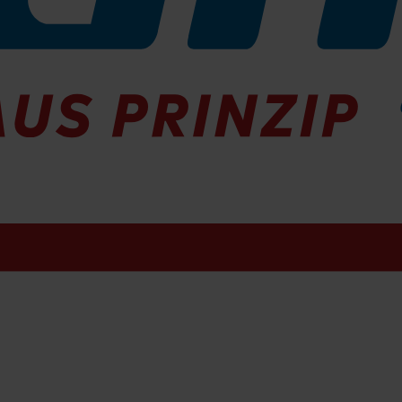
ß 760mm kpl.
01
ieferbar