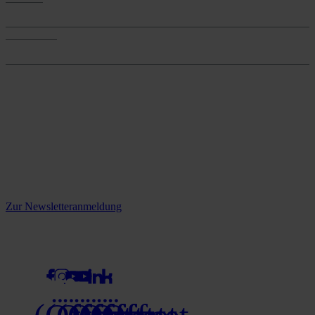
Services
Onlineshop
Onlineshop
Reine infos - bleiben Sie
informiert.
Melden Sie sich jetzt zu unserem Newsletter an und verpassen Sie
keine Neuigkeiten mehr!
Zur Newsletteranmeldung
social media