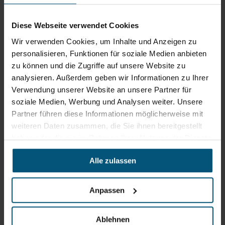
Gewerbegebiet Süd 1
5204 Straßwalchen
Diese Webseite verwendet Cookies
+43 6215 89 00
office@stangl.at
Wir verwenden Cookies, um Inhalte und Anzeigen zu
personalisieren, Funktionen für soziale Medien anbieten
(Öffnet
zu können und die Zugriffe auf unsere Website zu
Zum
in
analysieren. Außerdem geben wir Informationen zu Ihrer
Routenplaner
neuem
Verwendung unserer Website an unsere Partner für
Tab)
soziale Medien, Werbung und Analysen weiter. Unsere
Öffnungszeiten
Partner führen diese Informationen möglicherweise mit
Mo - Do: 07:30 - 12:00
weiteren Daten zusammen, die Sie ihnen bereitgestellt
Uhr
haben oder die sie im Rahmen Ihrer Nutzung der Dienste
sowie 12:30 -16:30 Uhr
gesammelt haben.
Fr: 07:30 - 12:00 Uhr
Alle zulassen
Stangl Niederlassung Ost
Anpassen
Werkstraße 8
Ablehnen
2522 Oberwaltersdorf