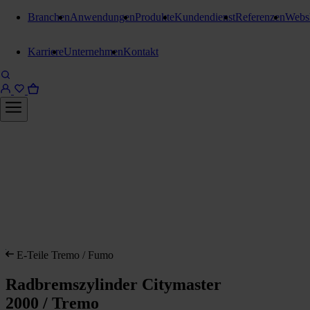
Branchen
Anwendungen
Produkte
Kundendienst
Referenzen
Webs
Karriere
Unternehmen
Kontakt
E-Teile Tremo / Fumo
Radbremszylinder Citymaster
2000 / Tremo