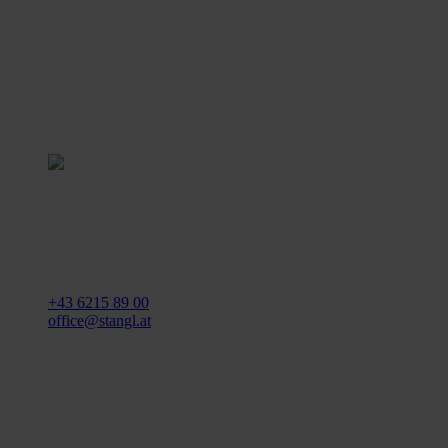
Stangl Reinigungstechnik
GmbH
Gewerbegebiet Süd 1
5204 Straßwalchen
+43 6215 89 00
office@stangl.at
(Öffnet
Zum
in
Routenplaner
neuem
Tab)