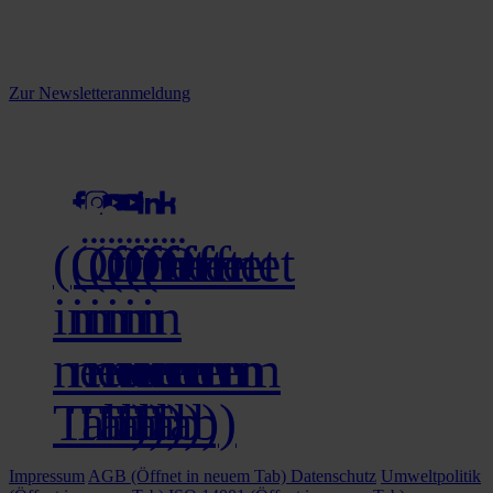
informiert.
Melden Sie sich jetzt zu unserem Newsletter an und verpassen Sie
keine Neuigkeiten mehr!
Zur Newsletteranmeldung
social media
(Öffnet
(Öffnet
(Öffnet
(Öffnet
(Öffnet
(Öffnet
in
in
in
in
in
in
neuem
neuem
neuem
neuem
neuem
neuem
Tab)
Tab)
Tab)
Tab)
Tab)
Tab)
Impressum
AGB
(Öffnet in neuem Tab)
Datenschutz
Umweltpolitik