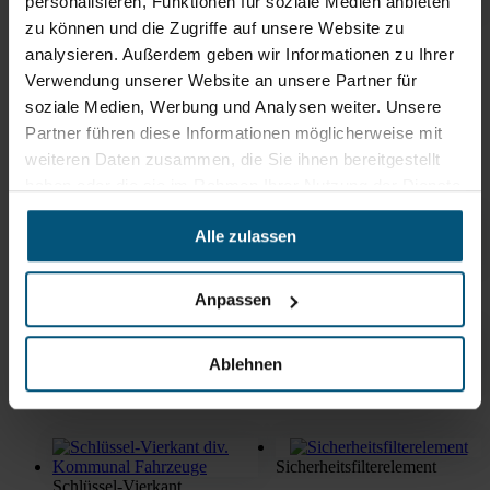
personalisieren, Funktionen für soziale Medien anbieten
Riemenspanner
zu können und die Zugriffe auf unsere Website zu
analysieren. Außerdem geben wir Informationen zu Ihrer
Verwendung unserer Website an unsere Partner für
soziale Medien, Werbung und Analysen weiter. Unsere
Partner führen diese Informationen möglicherweise mit
Riemenscheibe f.
weiteren Daten zusammen, die Sie ihnen bereitgestellt
Lichtmaschine M31E6
haben oder die sie im Rahmen Ihrer Nutzung der Dienste
gesammelt haben.
Alle zulassen
Riemenspanner Citymaster
1600 2000
Satz Bremsbeläge Multicar
Anpassen
Ablehnen
Scheibenwaschbehälter
M29E CM2250
Schlüssel-Riegelverschluss
Sicherheitsfilterelement
Schlüssel-Vierkant