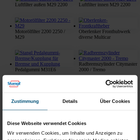
Luftfilter außen M29 2200
Luftfilter innen M29 2200
Motorölfilter 2200 2250 /
Oberlenker Fronthubwerk
M29
diverse Multicar
Radbremszylinder Citymaster
Pedalgummi M31E6
2000 / Tremo
Reparatursatz Bremssattel
Zustimmung
Details
Über Cookies
Diese Webseite verwendet Cookies
Radschraube/bolzen Multicar
Wir verwenden Cookies, um Inhalte und Anzeigen zu