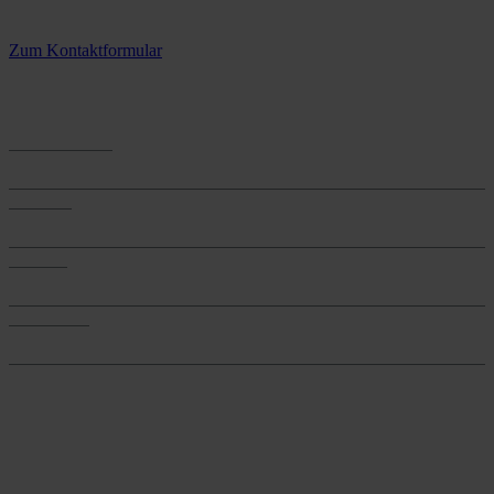
3 Standorte – täglich für Sie im Einsatz
Zum Kontaktformular
Anwendungen
Anwendungen
Produkte
Produkte
Services
Services
Onlineshop
Onlineshop
Reine infos - bleiben Sie