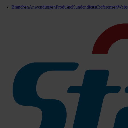
Branchen
Anwendungen
Produkte
Kundendienst
Referenzen
Webs
StaVac / Extrahier- u. Hochdruckreiniger
Pinseldüse Ø 32 mm
Pinseldüse Ø 32 mm
Zu den Produktinfos