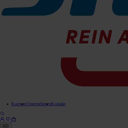
Pinseldüse Ø 32 mm
056-856000061
Sofort lieferbar
Für Anfrage in Warenkorb legen
Lieferung in 6-8 Werktagen
Brauchen Sie Hilfe?
Kontaktieren Sie uns!
Karriere
Unternehmen
Kontakt