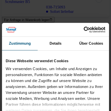
038-715093
Sofort lieferbar
Für Anfrage in Warenkorb legen
Lieferung in 6-8 Werktagen
Zustimmung
Details
Über Cookies
Brauchen Sie Hilfe?
Kontaktieren Sie uns!
Diese Webseite verwendet Cookies
Zubehör
Wir verwenden Cookies, um Inhalte und Anzeigen zu
Passend zu diesem Artikel
personalisieren, Funktionen für soziale Medien anbieten
zu können und die Zugriffe auf unsere Website zu
analysieren. Außerdem geben wir Informationen zu Ihrer
Orbital-Treibteller 430 mm
Verwendung unserer Website an unsere Partner für
soziale Medien, Werbung und Analysen weiter. Unsere
Partner führen diese Informationen möglicherweise mit
Orbital Pads für Scrubmaster B5
Übersicht
Zubehör
weiteren Daten zusammen, die Sie ihnen bereitgestellt