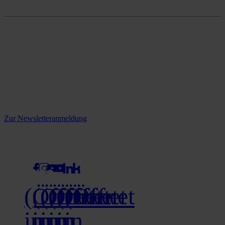
Onlineshop
Reine infos - bleiben Sie
informiert.
Melden Sie sich jetzt zu unserem Newsletter an und verpassen Sie
keine Neuigkeiten mehr!
Zur Newsletteranmeldung
social media
(Öffnet
(Öffnet
(Öffnet
(Öffnet
(Öffnet
(Öffnet
in
in
in
in
in
in