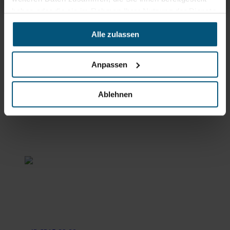
haben oder die sie im Rahmen Ihrer Nutzung der Dienste
gesammelt haben.
Rein aus Prinzip.
Alle zulassen
Anpassen
Ablehnen
Stangl Reinigungstechnik
GmbH
Gewerbegebiet Süd 1
5204 Straßwalchen