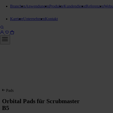
Branchen
Anwendungen
Produkte
Kundendienst
Referenzen
Webs
Karriere
Unternehmen
Kontakt
Pads
Orbital Pads für Scrubmaster
B5