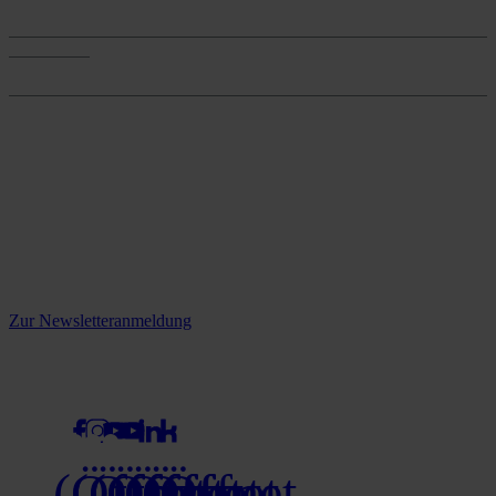
Services
Onlineshop
Onlineshop
Reine infos - bleiben Sie
informiert.
Melden Sie sich jetzt zu unserem Newsletter an und verpassen Sie
keine Neuigkeiten mehr!
Zur Newsletteranmeldung
social media
(Öffnet
(Öffnet
(Öffnet
(Öffnet
(Öffnet
(Öffnet