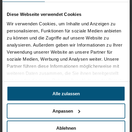
Ophardt Santral WC-Bürstenhalter
Übersicht
Produktinfos & Downloads
Empfehlungen
Diese Webseite verwendet Cookies
Wir verwenden Cookies, um Inhalte und Anzeigen zu
personalisieren, Funktionen für soziale Medien anbieten
Rein aus Prinzip.
zu können und die Zugriffe auf unsere Website zu
analysieren. Außerdem geben wir Informationen zu Ihrer
Verwendung unserer Website an unsere Partner für
soziale Medien, Werbung und Analysen weiter. Unsere
Partner führen diese Informationen möglicherweise mit
weiteren Daten zusammen, die Sie ihnen bereitgestellt
haben oder die sie im Rahmen Ihrer Nutzung der Dienste
gesammelt haben.
Alle zulassen
Anpassen
Stangl Reinigungstechnik
GmbH
Ablehnen