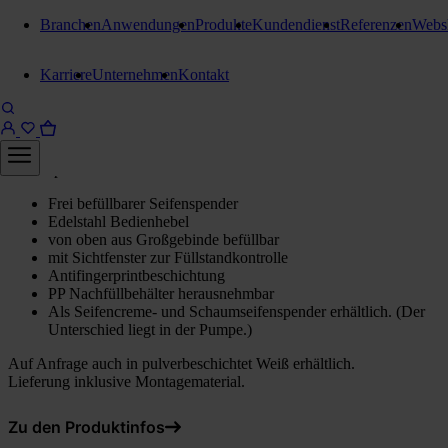
Branchen
Anwendungen
Produkte
Kundendienst
Referenzen
Webs
Seifenspender
Karriere
Unternehmen
Kontakt
Ophardt Santral Seifenspender
600 ml
Seifenspender für Seife und Desinfektion 600 ml
Frei befüllbarer Seifenspender
Edelstahl Bedienhebel
von oben aus Großgebinde befüllbar
mit Sichtfenster zur Füllstandkontrolle
Antifingerprintbeschichtung
PP Nachfüllbehälter herausnehmbar
Als Seifencreme- und Schaumseifenspender erhältlich. (Der
Unterschied liegt in der Pumpe.)
Auf Anfrage auch in pulverbeschichtet Weiß erhältlich.
Lieferung inklusive Montagematerial.
Zu den Produktinfos