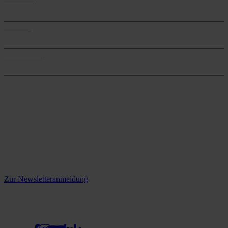
Produkte
Services
Services
Onlineshop
Onlineshop
Reine infos - bleiben Sie
informiert.
Melden Sie sich jetzt zu unserem Newsletter an und verpassen Sie
keine Neuigkeiten mehr!
Zur Newsletteranmeldung
social media