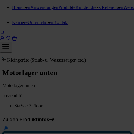
Branchen
Anwendungen
Produkte
Kundendienst
Referenzen
Webs
Karriere
Unternehmen
Kontakt
Kleingeräte (Staub- u. Wassersauger, etc.)
Motorlager unten
Motorlager unten
passend für:
StaVac 7 Floor
Zu den Produktinfos