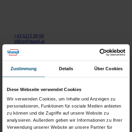
Stangl Reinigungstechnik
GmbH
Gewerbegebiet Süd 1
5204 Straßwalchen
+43 6215 89 00
office@stangl.at
(Öffnet
Zum
in
Routenplaner
neuem
Zustimmung
Details
Über Cookies
Tab)
Öffnungszeiten
Mo - Do: 07:30 - 12:00
Diese Webseite verwendet Cookies
Uhr
Wir verwenden Cookies, um Inhalte und Anzeigen zu
sowie 12:30 -16:30 Uhr
Fr: 07:30 - 12:00 Uhr
personalisieren, Funktionen für soziale Medien anbieten
zu können und die Zugriffe auf unsere Website zu
analysieren. Außerdem geben wir Informationen zu Ihrer
Stangl Niederlassung Ost
Verwendung unserer Website an unsere Partner für