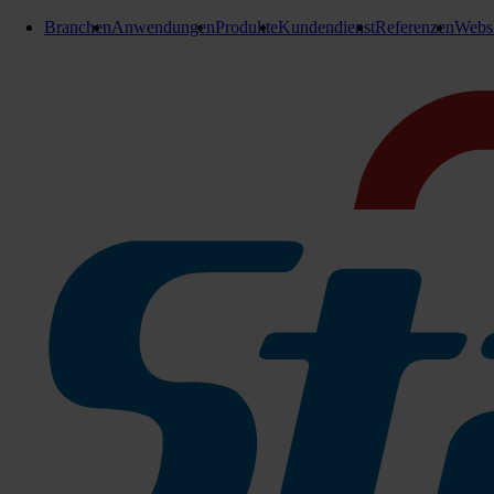
Branchen
Anwendungen
Produkte
Kundendienst
Referenzen
Webs
E-Teile Bodenreinigungsmaschine
Magnetventil
Magnetventil
passend für:
CenoBots L50
Zu den Produktinfos
Magnetventil