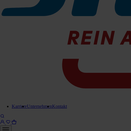
ECE-552920010
Sofort lieferbar
Für Anfrage in Warenkorb legen
Lieferung in 6-8 Werktagen
Brauchen Sie Hilfe?
Kontaktieren Sie uns!
Karriere
Unternehmen
Kontakt