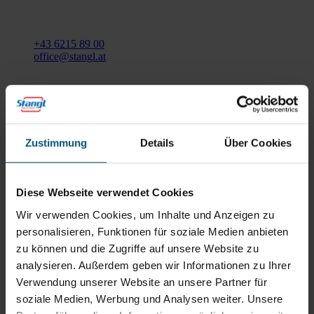
Gewerbegebiet Süd 1
5204 Straßwalchen
+43 6215 89 00
office@stangl.at
(Öffnet
Zum
in
Routenplaner
neuem
Tab)
Zustimmung
Details
Über Cookies
Öffnungszeiten
Mo - Do: 07:30 - 12:00
Uhr
Diese Webseite verwendet Cookies
sowie 12:30 -16:30 Uhr
Fr: 07:30 - 12:00 Uhr
Wir verwenden Cookies, um Inhalte und Anzeigen zu
personalisieren, Funktionen für soziale Medien anbieten
zu können und die Zugriffe auf unsere Website zu
Stangl Niederlassung Ost
analysieren. Außerdem geben wir Informationen zu Ihrer
Verwendung unserer Website an unsere Partner für
Werkstraße 8
soziale Medien, Werbung und Analysen weiter. Unsere
2522 Oberwaltersdorf