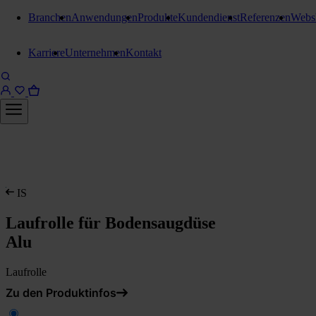
Branchen
Anwendungen
Produkte
Kundendienst
Referenzen
Webs
Karriere
Unternehmen
Kontakt
IS
Laufrolle für Bodensaugdüse
Alu
Laufrolle
Zu den Produktinfos