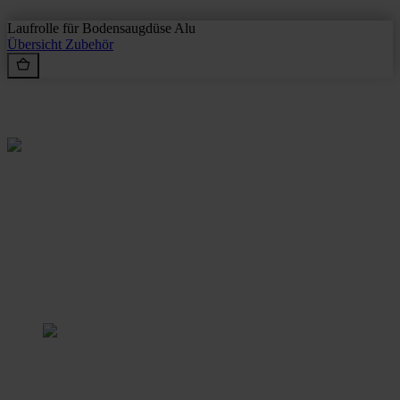
Laufrolle für Bodensaugdüse Alu
Übersicht
Zubehör
Rein aus Prinzip.
Stangl Reinigungstechnik
GmbH