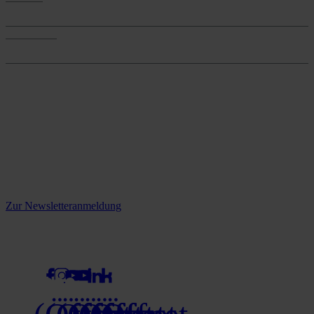
Services
Onlineshop
Onlineshop
Reine infos - bleiben Sie
informiert.
Melden Sie sich jetzt zu unserem Newsletter an und verpassen Sie
keine Neuigkeiten mehr!
Zur Newsletteranmeldung
social media