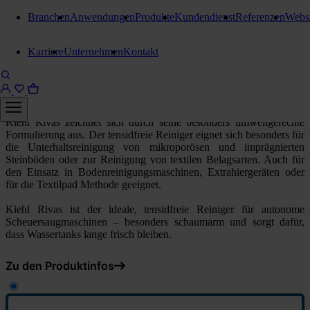
Branchen
Anwendungen
Produkte
Kundendienst
Referenzen
Webs
Automaten- und Hochdruckreiniger
Karriere
Unternehmen
Kontakt
Kiehl Rivas
10 Liter Kanister
Kiehl Rivas zeichnet sich durch seine besonders umweltgerechte
Formulierung aus. Der tensidfreie Reiniger eignet sich besonders für
die Unterhaltsreinigung von mikroporösen und imprägnierten
Steinböden oder zur Reinigung von textilen Belagsarten. Auch für
den Einsatz in Bodenreinigungsmaschinen, Extrahiergeräten oder
für die Textilpad Methode geeignet.
Kiehl Rivas ist der ideale, tensidfreie Reiniger für autonome
Scheuersaugmaschinen – besonders schaumarm und sorgt dafür,
dass Wassertanks lange frisch bleiben.
Zu den Produktinfos