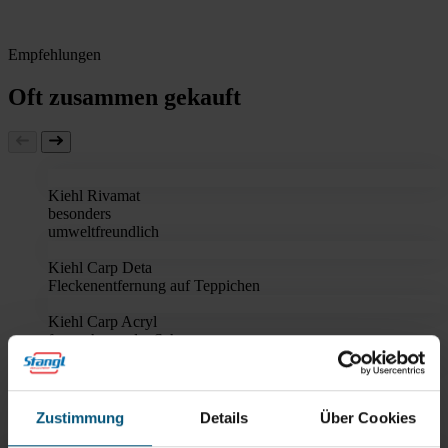
Empfehlungen
Oft zusammen gekauft
Kiehl Rivamat
besonders
umweltfreundlich
Kiehl Carp Deta
Fleckenentfernung auf Teppichen
Kiehl Carp Acryl
faserschonender Schaum
Kiehl Carpasol
Sprühextraktion
Zustimmung
Details
Über Cookies