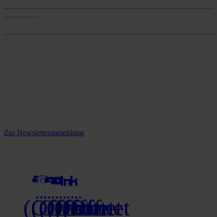
Onlineshop
Onlineshop
Reine infos - bleiben Sie
informiert.
Melden Sie sich jetzt zu unserem Newsletter an und verpassen Sie
keine Neuigkeiten mehr!
Zur Newsletteranmeldung
social media
(Öffnet
(Öffnet
(Öffnet
(Öffnet
(Öffnet
(Öffnet