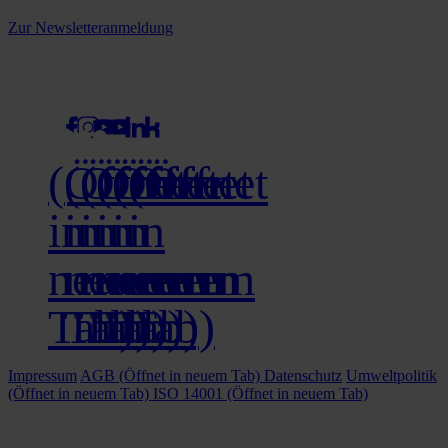
keine Neuigkeiten mehr!
Zur Newsletteranmeldung
social media
(Öffnet
(Öffnet
(Öffnet
(Öffnet
(Öffnet
(Öffnet
in
in
in
in
in
in
neuem
neuem
neuem
neuem
neuem
neuem
Tab)
Tab)
Tab)
Tab)
Tab)
Tab)
Impressum
AGB
(Öffnet in neuem Tab)
Datenschutz
Umweltpolitik
(Öffnet in neuem Tab)
ISO 14001
(Öffnet in neuem Tab)