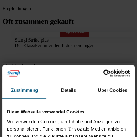
Empfehlungen
Oft zusammen gekauft
Topprodukt
Stangl Strike plus
Der Klassiker unter den Industriereinigern
Kiehl Hodrupa A
Übersicht
Produktinfos & Downloads
Zubehör
Empfehlungen
Zustimmung
Details
Über Cookies
Rein aus Prinzip.
Diese Webseite verwendet Cookies
Wir verwenden Cookies, um Inhalte und Anzeigen zu
personalisieren, Funktionen für soziale Medien anbieten
zu können und die Zugriffe auf unsere Website zu