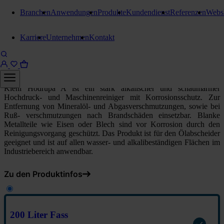
Branchen
Anwendungen
Produkte
Kundendienst
Referenzen
Webs
Automaten- und Hochdruckreiniger
Karriere
Unternehmen
Kontakt
Kiehl Hodrupa A
200 Liter Fass
Kiehl Hodrupa A ist ein stark alkalischer und schaumarmer
Hochdruck- und Maschinenreiniger mit Korrosionsschutz. Zur
Entfernung von Mineralöl- und Abgasverschmutzungen, sowie bei
Ruß- verschmutzungen nach Brandschäden einsetzbar. Blanke
Metallteile wie Eisen oder Blech sind vor Korrosion durch den
Reinigungsvorgang geschützt. Das Produkt ist für den Ölabscheider
geeignet und ist auf allen wasser- und alkalibeständigen Flächen im
Industriebereich anwendbar.
Zu den Produktinfos
200 Liter Fass