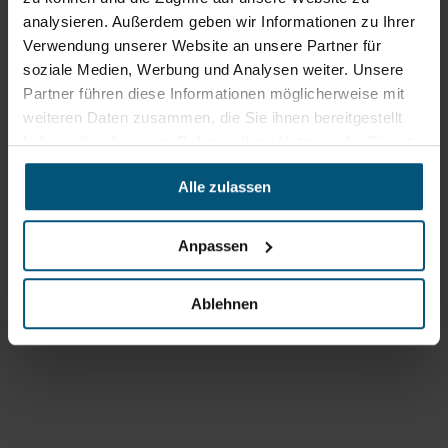
analysieren. Außerdem geben wir Informationen zu Ihrer
Verwendung unserer Website an unsere Partner für
soziale Medien, Werbung und Analysen weiter. Unsere
Partner führen diese Informationen möglicherweise mit
weiteren Daten zusammen, die Sie ihnen bereitgestellt
Stangl Reinigungstechnik
haben oder die sie im Rahmen Ihrer Nutzung der Dienste
GmbH
gesammelt haben.
Alle zulassen
Gewerbegebiet Süd 1
5204 Straßwalchen
+43 6215 89 00
Anpassen
office@stangl.at
(Öffnet
Ablehnen
Zum
in
Routenplaner
neuem
Tab)
Öffnungszeiten
Mo - Do: 07:30 - 12:00
Uhr