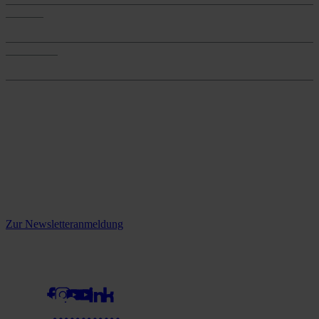
Services
Services
Onlineshop
Onlineshop
Reine infos - bleiben Sie
informiert.
Melden Sie sich jetzt zu unserem Newsletter an und verpassen Sie
keine Neuigkeiten mehr!
Zur Newsletteranmeldung
social media