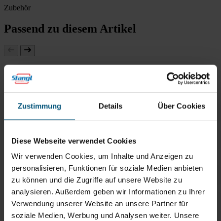
Zubehör
Passend zu diesem Artikel
Auslaufhahn
Auslaufhähne
für verschiedenste
Gebindegrößen
Zustimmung
Details
Über Cookies
Manueller Dosierspender
sicher Dosieren
Diese Webseite verwendet Cookies
Kiehl Dosifill Multidosing
Wir verwenden Cookies, um Inhalte und Anzeigen zu
Dosiergeräte bringen
viele Vorteile
personalisieren, Funktionen für soziale Medien anbieten
zu können und die Zugriffe auf unsere Website zu
Kiehl Kanisterschlüssel
analysieren. Außerdem geben wir Informationen zu Ihrer
zum einfacheren Öffnen von Kanistern
Verwendung unserer Website an unsere Partner für
Stangl Augenspülstation
soziale Medien, Werbung und Analysen weiter. Unsere