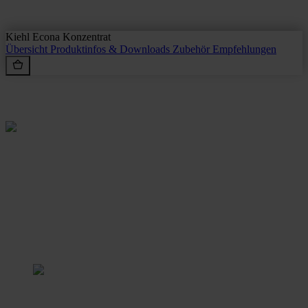
Kiehl Econa Konzentrat
Übersicht
Produktinfos & Downloads
Zubehör
Empfehlungen
Rein aus Prinzip.
Stangl Reinigungstechnik
GmbH