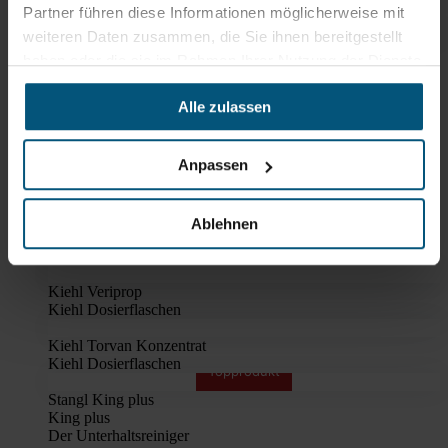
Partner führen diese Informationen möglicherweise mit
Stangl Klapphalter Profi
weiteren Daten zusammen, die Sie ihnen bereitgestellt
Stangl Premium Microfasermopp
haben oder die sie im Rahmen Ihrer Nutzung der Dienste
trocken oder feucht anwendbar
gesammelt haben.
Alle zulassen
Empfehlungen
Anpassen
Oft zusammen gekauft
Ablehnen
Kiehl Veriprop
Kiehl Dosierflaschen
Kiehl Torvan Konzentrat
Kiehl Dosierflaschen
Topprodukt
Stangl King plus
King plus
Der Unterhaltsreiniger