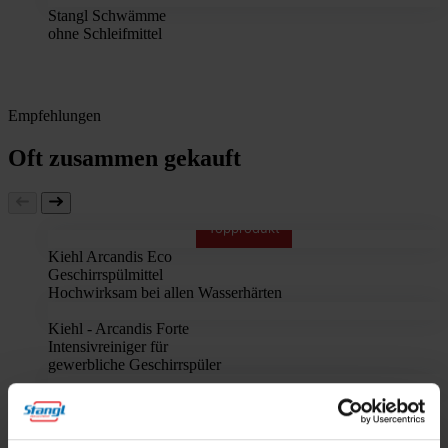
Stangl Schwämme
ohne Schleifmittel
Empfehlungen
Oft zusammen gekauft
Topprodukt
Kiehl Arcandis Eco
Geschirrspülmittel
Hochwirksam bei allen Wasserhärten
Kiehl - Arcandis Forte
Intensivreiniger für
gewerbliche Geschirrspüler
Kiehl Arcandis Powder
die Alternative zu Spültabs