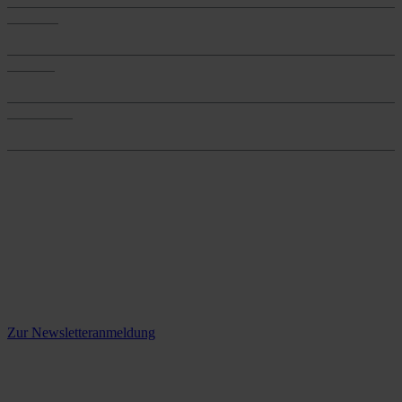
Produkte
Produkte
Services
Services
Onlineshop
Onlineshop
Reine infos - bleiben Sie
informiert.
Melden Sie sich jetzt zu unserem Newsletter an und verpassen Sie
keine Neuigkeiten mehr!
Zur Newsletteranmeldung
social media