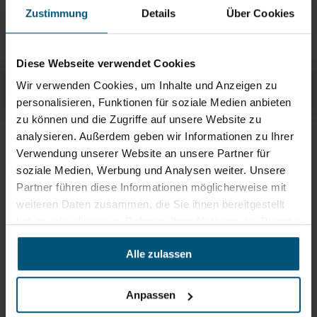
Kiehl Arcandis Eco Tabs
Zustimmung
Details
Über Cookies
umweltfreundliche
Geschirrspül Tabs
Diese Webseite verwendet Cookies
Kiehl Diwa Evo
Wir verwenden Cookies, um Inhalte und Anzeigen zu
Übersicht
Produktinfos & Downloads
Zubehör
Empfehlungen
personalisieren, Funktionen für soziale Medien anbieten
zu können und die Zugriffe auf unsere Website zu
Rein aus Prinzip.
analysieren. Außerdem geben wir Informationen zu Ihrer
Verwendung unserer Website an unsere Partner für
soziale Medien, Werbung und Analysen weiter. Unsere
Partner führen diese Informationen möglicherweise mit
weiteren Daten zusammen, die Sie ihnen bereitgestellt
haben oder die sie im Rahmen Ihrer Nutzung der Dienste
gesammelt haben.
Alle zulassen
Anpassen