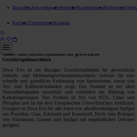
Branchen
Anwendungen
Produkte
Kundendienst
Referenzen
Webs
Geschirrreinigung Gewerbe
Karriere
Unternehmen
Kontakt
Kiehl Diwa Evo
20 Liter Kanister = 24 kg
Gläser- und Geschirrspülmittel für gewerbliche
Geschirrspülmaschinen
Diwa Evo ist ein flüssiges Geschirrspülmittel für gewerbliche
Eintank- und Mehrtankgeschirrspülmaschinen, welcher für eine
schnelle und gründliche Entfernung von Speiseresten, sowie von
Tee- und Kaffeerückständen sorgt. Das Produkt ist bei allen
Wasserhärtegraden einsetzbar und verhindert die Bildung von
Kalkablagerungen. Das Produkt ist frei von NTA, Chlor und
Phosphat und ist mit dem Europäischen Umweltzeichen zertifiziert.
Geeignet ist Diwa Evo für alle Arten von alkalibeständigem Spülgut
aus Porzellan, Glas, Edelstahl und Kunststoff. Nicht zum Reinigen
von Aluminium, Gummi und Spülgut mit empfindlichen Dekoren
geeignet.