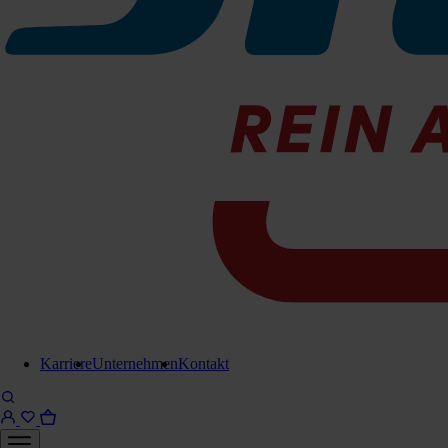
Industrie Schlauch 2m, Ø 50mm /n Kunststoff, ho
161-5027002
Demnächst lieferbar
Karriere
Unternehmen
Kontakt
Industrie Schlauch 3m, Ø 50mm /n Kunststoff, ho
161-5027003
Demnächst lieferbar