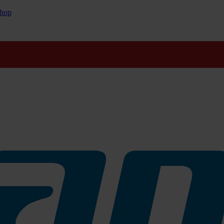
hop
fähig /n Ruwac Anschlüsse
äche zb. Hobelware / Tischlerei oder Kunststoffproduktion
 Bei einer Bestellung gewünschte Menge in Meter angeben
erkauf kontaktieren