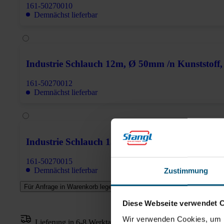
161-50270010
Demnächst lieferbar
Industrie Schlauch 12m, Ø 50mm /n Kunststoff, 
161-50270012
Demnächst lieferbar
Industrie Schlauch 15m, Ø 50mm /n Kunststoff, 
161-50270015
Demnächst lieferbar
Zustimmung
Für Anfrage in Warenkorb legen
Diese Webseite verwendet 
Wir verwenden Cookies, um I
Lieferung in 6-8 Werktagen