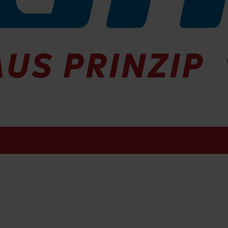
EX-Schutz
EG-1534
Sofort lieferbar
chflexibel leitfähig /n Ruwac Anschlüsse
chflexibel leitfähig /n Ruwac Anschlüsse