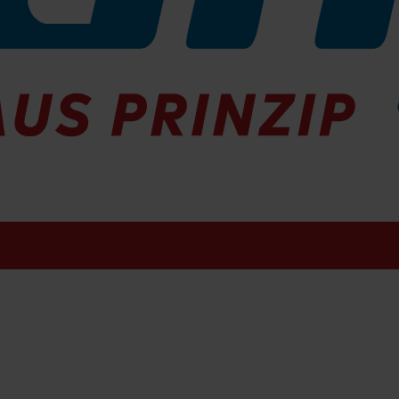
Hauptkehrwalzen Satz
450-117699
Demnächst lieferbar