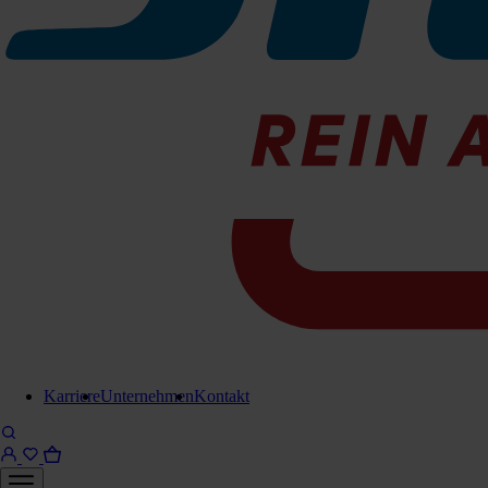
Kehrwalzen/Seitenbesen
Hauptkehrwalze Sweepmaster
500
Hauptkehrwalzen Satz
passend für:
Sweepmaster B500
Zu den Produktinfos
Karriere
Unternehmen
Kontakt