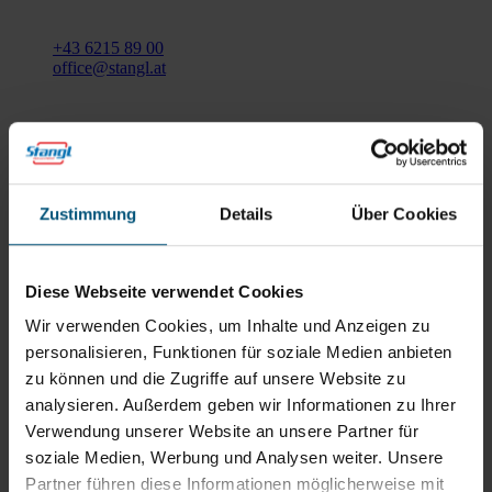
5204 Straßwalchen
+43 6215 89 00
office@stangl.at
(Öffnet
Zum
in
Routenplaner
neuem
Tab)
Öffnungszeiten
Zustimmung
Details
Über Cookies
Mo - Do: 07:30 - 12:00
Uhr
sowie 12:30 -16:30 Uhr
Diese Webseite verwendet Cookies
Fr: 07:30 - 12:00 Uhr
Wir verwenden Cookies, um Inhalte und Anzeigen zu
personalisieren, Funktionen für soziale Medien anbieten
zu können und die Zugriffe auf unsere Website zu
Stangl Niederlassung Ost
analysieren. Außerdem geben wir Informationen zu Ihrer
Verwendung unserer Website an unsere Partner für
Werkstraße 8
soziale Medien, Werbung und Analysen weiter. Unsere
2522 Oberwaltersdorf
Partner führen diese Informationen möglicherweise mit