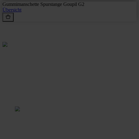
Gummimanschette Spurstange Goupil G2
Übersicht
Rein aus Prinzip.
Stangl Reinigungstechnik
GmbH
Gewerbegebiet Süd 1