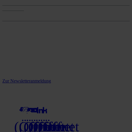
Onlineshop
Onlineshop
Reine infos - bleiben Sie
informiert.
Melden Sie sich jetzt zu unserem Newsletter an und verpassen Sie
keine Neuigkeiten mehr!
Zur Newsletteranmeldung
social media
(Öffnet
(Öffnet
(Öffnet
(Öffnet
(Öffnet
(Öffnet