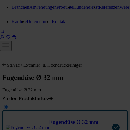
Branchen
Anwendungen
Produkte
Kundendienst
Referenzen
Webs
Karriere
Unternehmen
Kontakt
StaVac / Extrahier- u. Hochdruckreiniger
Fugendüse Ø 32 mm
Fugendüse Ø 32 mm
Zu den Produktinfos
Fugendüse Ø 32 mm