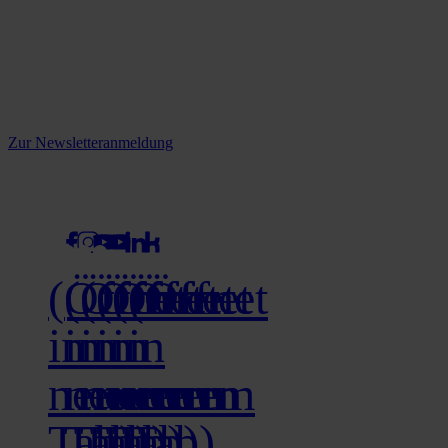
Reine infos - bleiben Sie
informiert.
Melden Sie sich jetzt zu unserem Newsletter an und verpassen Sie
keine Neuigkeiten mehr!
Zur Newsletteranmeldung
social media
(Öffnet
(Öffnet
(Öffnet
(Öffnet
(Öffnet
(Öffnet
in
in
in
in
in
in
neuem
neuem
neuem
neuem
neuem
neuem
Tab)
Tab)
Tab)
Tab)
Tab)
Tab)