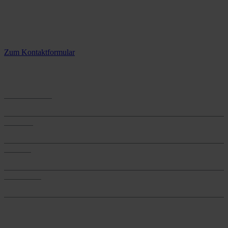
Kontaktieren Sie uns.
3 Standorte – täglich für Sie im Einsatz
Zum Kontaktformular
Anwendungen
Anwendungen
Produkte
Produkte
Services
Services
Onlineshop
Onlineshop