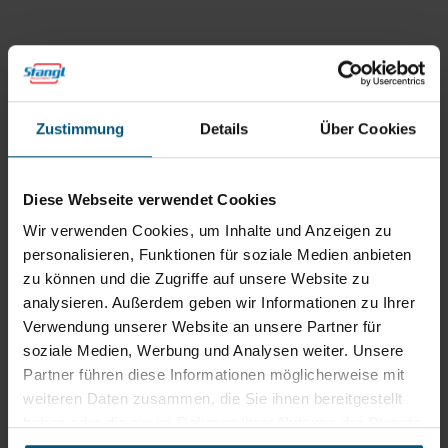
Routenplaner
neuem
Tab)
Öffnungszeiten
Mo - Do: 07:30 - 12:00
Uhr
Zustimmung
Details
Über Cookies
sowie 12:30 -16:30 Uhr
Fr: 07:30 - 12:00 Uhr
Diese Webseite verwendet Cookies
Stangl Niederlassung Ost
Wir verwenden Cookies, um Inhalte und Anzeigen zu
personalisieren, Funktionen für soziale Medien anbieten
Werkstraße 8
zu können und die Zugriffe auf unsere Website zu
2522 Oberwaltersdorf
analysieren. Außerdem geben wir Informationen zu Ihrer
+43 2253 61730
Verwendung unserer Website an unsere Partner für
office@stangl.at
soziale Medien, Werbung und Analysen weiter. Unsere
(Öffnet
Partner führen diese Informationen möglicherweise mit
Zum
in
weiteren Daten zusammen, die Sie ihnen bereitgestellt
Routenplaner
neuem
haben oder die sie im Rahmen Ihrer Nutzung der Dienste
Tab)
gesammelt haben.