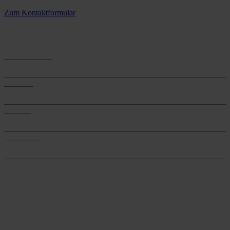
3 Standorte – täglich für Sie im Einsatz
Zum Kontaktformular
Anwendungen
Anwendungen
Produkte
Produkte
Services
Services
Onlineshop
Onlineshop
Reine infos - bleiben Sie
informiert.