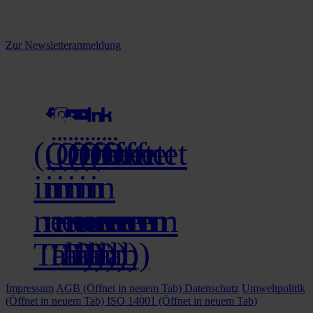
Melden Sie sich jetzt zu unserem Newsletter an und verpassen Sie
keine Neuigkeiten mehr!
Zur Newsletteranmeldung
social media
(Öffnet
(Öffnet
(Öffnet
(Öffnet
(Öffnet
(Öffnet
in
in
in
in
in
in
neuem
neuem
neuem
neuem
neuem
neuem
Tab)
Tab)
Tab)
Tab)
Tab)
Tab)
Impressum
AGB
(Öffnet in neuem Tab)
Datenschutz
Umweltpolitik
(Öffnet in neuem Tab)
ISO 14001
(Öffnet in neuem Tab)