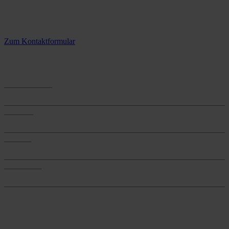
Kontaktieren Sie uns.
3 Standorte – täglich für Sie im Einsatz
Zum Kontaktformular
Anwendungen
Anwendungen
Produkte
Produkte
Services
Services
Onlineshop
Onlineshop