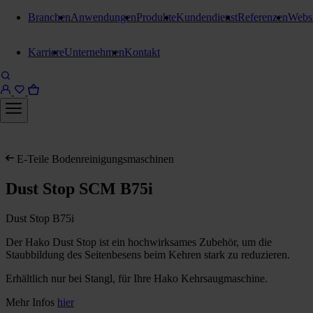
Branchen
Anwendungen
Produkte
Kundendienst
Referenzen
Webs
Karriere
Unternehmen
Kontakt
E-Teile Bodenreinigungsmaschinen
Dust Stop SCM B75i
Dust Stop B75i
Der Hako Dust Stop ist ein hochwirksames Zubehör, um die
Staubbildung des Seitenbesens beim Kehren stark zu reduzieren.
Erhältlich nur bei Stangl, für Ihre Hako Kehrsaugmaschine.
Mehr Infos
hier