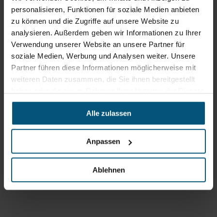
Tab)
personalisieren, Funktionen für soziale Medien anbieten
Öffnungszeiten
zu können und die Zugriffe auf unsere Website zu
analysieren. Außerdem geben wir Informationen zu Ihrer
Mo - Do: 07:30 - 12:00
Uhr
Verwendung unserer Website an unsere Partner für
sowie 12:30 -16:30 Uhr
soziale Medien, Werbung und Analysen weiter. Unsere
Fr: 07:30 - 12:00 Uhr
Partner führen diese Informationen möglicherweise mit
weiteren Daten zusammen, die Sie ihnen bereitgestellt
haben oder die sie im Rahmen Ihrer Nutzung der Dienste
Stangl Niederlassung Ost
gesammelt haben.
Alle zulassen
Werkstraße 8
2522 Oberwaltersdorf
Anpassen
+43 2253 61730
office@stangl.at
(Öffnet
Ablehnen
Zum
in
Routenplaner
neuem
Tab)
Öffnungszeiten