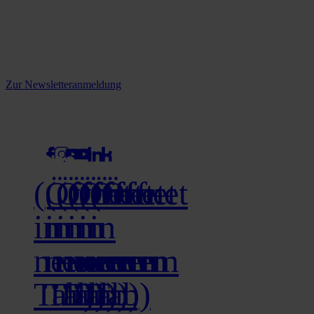
Reine infos - bleiben Sie
informiert.
Melden Sie sich jetzt zu unserem Newsletter an und verpassen Sie
keine Neuigkeiten mehr!
Zur Newsletteranmeldung
social media
(Öffnet
(Öffnet
(Öffnet
(Öffnet
(Öffnet
(Öffnet
in
in
in
in
in
in
neuem
neuem
neuem
neuem
neuem
neuem
Tab)
Tab)
Tab)
Tab)
Tab)
Tab)