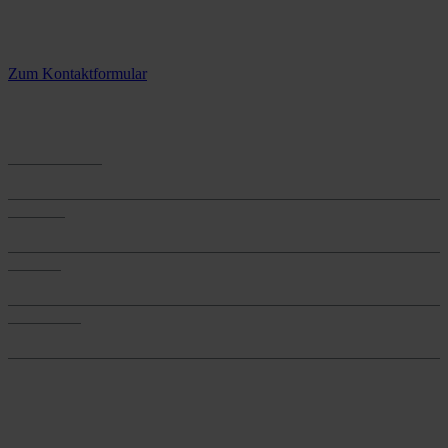
Kontaktieren Sie uns.
3 Standorte – täglich für Sie im Einsatz
Zum Kontaktformular
Anwendungen
Anwendungen
Produkte
Produkte
Services
Services
Onlineshop
Onlineshop