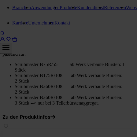
Branchen
Anwendungen
Produkte
Kundendienst
Referenzen
Webs
Bürsten / Treibteller
Karriere
Unternehmen
Kontakt
Bürste 550mm AquaSafe
PA 6 Korn 180
passend für:
Scrubmaster B75R/55 ab Werk verbaute Bürsten: 1
Stück
Scrubmaster B175R/108 ab Werk verbaute Bürsten:
2 Stück
Scrubmaster B260R/108 ab Werk verbaute Bürsten:
2 Stück
Scrubmaster B260R/108 ab Werk verbaute Bürsten:
3 Stück --> nur bei 3 Tellerbürstenaggregat.
Zu den Produktinfos