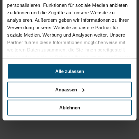
personalisieren, Funktionen für soziale Medien anbieten
zu können und die Zugriffe auf unsere Website zu
analysieren. Außerdem geben wir Informationen zu Ihrer
Verwendung unserer Website an unsere Partner für
soziale Medien, Werbung und Analysen weiter. Unsere
Partner führen diese Informationen möglicherweise mit
weiteren Daten zusammen, die Sie ihnen bereitgestellt
haben oder die sie im Rahmen Ihrer Nutzung der Dienste
gesammelt haben.
Stangl Reinigungstechnik
Alle zulassen
GmbH
Gewerbegebiet Süd 1
Anpassen
5204 Straßwalchen
+43 6215 89 00
Ablehnen
office@stangl.at
(Öffnet
Zum
in
Routenplaner
neuem