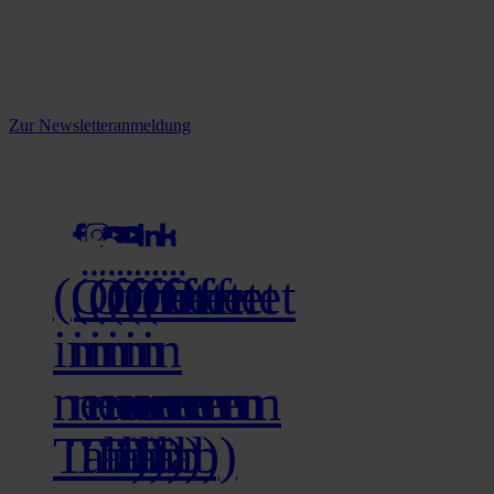
Reine infos - bleiben Sie
informiert.
Melden Sie sich jetzt zu unserem Newsletter an und verpassen Sie
keine Neuigkeiten mehr!
Zur Newsletteranmeldung
social media
(Öffnet
(Öffnet
(Öffnet
(Öffnet
(Öffnet
(Öffnet
in
in
in
in
in
in
neuem
neuem
neuem
neuem
neuem
neuem
Tab)
Tab)
Tab)
Tab)
Tab)
Tab)