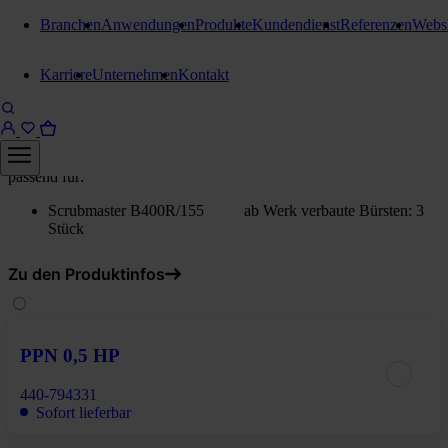
Branchen
Anwendungen
Produkte
Kundendienst
Referenzen
Webs
Bürsten / Treibteller
Karriere
Unternehmen
Kontakt
Bürste 530 mm
SIC Korn 600 HP
passend für:
Scrubmaster B400R/155 ab Werk verbaute Bürsten: 3
Stück
Zu den Produktinfos
PPN 0,5 HP
440-794331
Sofort lieferbar