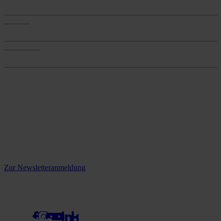
Produkte
Services
Services
Onlineshop
Onlineshop
Reine infos - bleiben Sie
informiert.
Melden Sie sich jetzt zu unserem Newsletter an und verpassen Sie
keine Neuigkeiten mehr!
Zur Newsletteranmeldung
social media