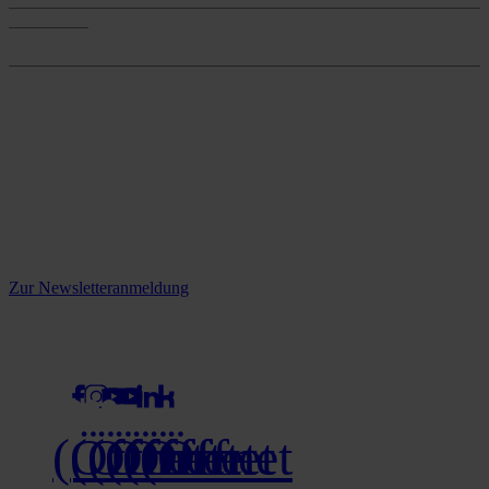
Onlineshop
Onlineshop
Reine infos - bleiben Sie
informiert.
Melden Sie sich jetzt zu unserem Newsletter an und verpassen Sie
keine Neuigkeiten mehr!
Zur Newsletteranmeldung
social media
(Öffnet
(Öffnet
(Öffnet
(Öffnet
(Öffnet
(Öffnet