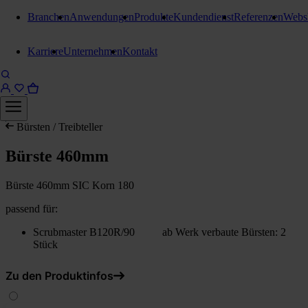
Branchen
Anwendungen
Produkte
Kundendienst
Referenzen
Webs
Karriere
Unternehmen
Kontakt
Bürsten / Treibteller
Bürste 460mm
Bürste 460mm SIC Korn 180
passend für:
Scrubmaster B120R/90 ab Werk verbaute Bürsten: 2
Stück
Zu den Produktinfos