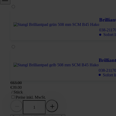
Brillia
038-2117
Sofort l
Brillia
038-2117
Sofort l
€63.00
€39.00
/ Stück
Preise inkl. MwSt.