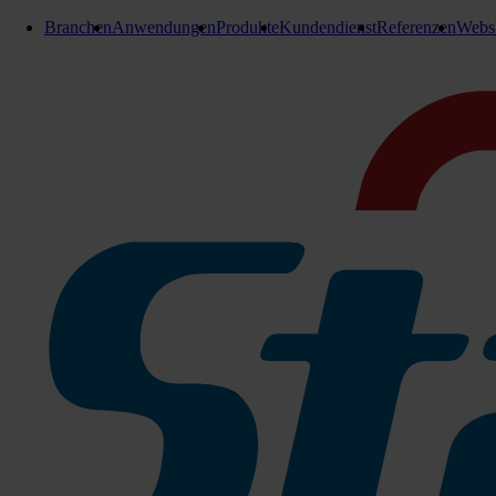
Branchen
Anwendungen
Produkte
Kundendienst
Referenzen
Webs
Twister
Brilliantpad 508 mm