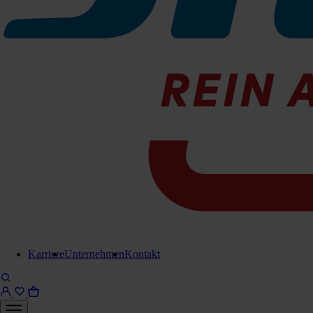
Brilliantpad blau 508 mm
**RESTPOSTEN**
1 Pkg. = 2 Stk.
Zu den Produktinfos
Brillia
038-2117
Sofort l
Karriere
Unternehmen
Kontakt
Brillian
038-211708
Sofort lie