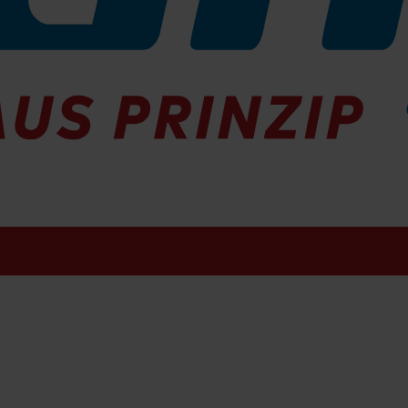
ntpad blau 508 mm
10-01
ieferbar
tpad rot 508 mm
-01
ferbar