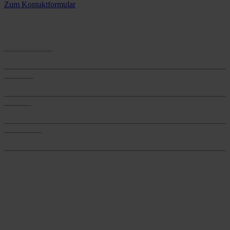
Zum Kontaktformular
Anwendungen
Anwendungen
Produkte
Produkte
Services
Services
Onlineshop
Onlineshop
Reine infos - bleiben Sie
informiert.