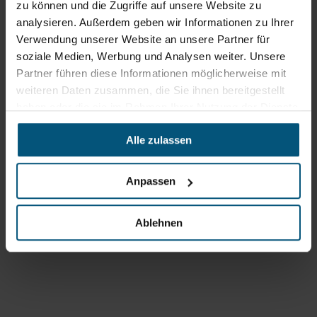
zu können und die Zugriffe auf unsere Website zu
Uhr
analysieren. Außerdem geben wir Informationen zu Ihrer
sowie 12:30 -16:30 Uhr
Fr: 07:30 - 12:00 Uhr
Verwendung unserer Website an unsere Partner für
soziale Medien, Werbung und Analysen weiter. Unsere
Partner führen diese Informationen möglicherweise mit
Stangl Niederlassung Ost
weiteren Daten zusammen, die Sie ihnen bereitgestellt
haben oder die sie im Rahmen Ihrer Nutzung der Dienste
Werkstraße 8
gesammelt haben.
2522 Oberwaltersdorf
Alle zulassen
+43 2253 61730
office@stangl.at
Anpassen
(Öffnet
Zum
in
Ablehnen
Routenplaner
neuem
Tab)
Öffnungszeiten
Mo - Do: 07:00 - 16:30 Uhr
Fr: 07:00 - 12:00 Uhr