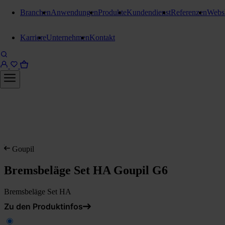
Branchen
Anwendungen
Produkte
Kundendienst
Referenzen
Webs
Karriere
Unternehmen
Kontakt
Goupil
Bremsbeläge Set HA Goupil G6
Bremsbeläge Set HA
Zu den Produktinfos