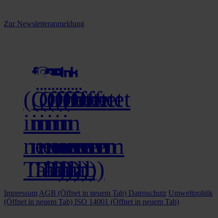
Melden Sie sich jetzt zu unserem Newsletter an und verpassen Sie
keine Neuigkeiten mehr!
Zur Newsletteranmeldung
social media
(Öffnet
(Öffnet
(Öffnet
(Öffnet
(Öffnet
(Öffnet
in
in
in
in
in
in
neuem
neuem
neuem
neuem
neuem
neuem
Tab)
Tab)
Tab)
Tab)
Tab)
Tab)
Impressum
AGB
(Öffnet in neuem Tab)
Datenschutz
Umweltpolitik
(Öffnet in neuem Tab)
ISO 14001
(Öffnet in neuem Tab)