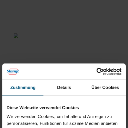
Stangl Reinigungstechnik
GmbH
Gewerbegebiet Süd 1
5204 Straßwalchen
+43 6215 89 00
office@stangl.at
Zustimmung
Details
Über Cookies
(Öffnet
Zum
in
Routenplaner
neuem
Diese Webseite verwendet Cookies
Tab)
Wir verwenden Cookies, um Inhalte und Anzeigen zu
Öffnungszeiten
personalisieren, Funktionen für soziale Medien anbieten
Mo - Do: 07:30 - 12:00