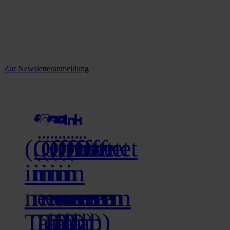
Reine infos - bleiben Sie
informiert.
Melden Sie sich jetzt zu unserem Newsletter an und verpassen Sie
keine Neuigkeiten mehr!
Zur Newsletteranmeldung
social media
(Öffnet
(Öffnet
(Öffnet
(Öffnet
(Öffnet
(Öffnet
in
in
in
in
in
in
neuem
neuem
neuem
neuem
neuem
neuem
Tab)
Tab)
Tab)
Tab)
Tab)
Tab)