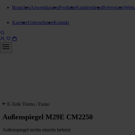
Branchen
Anwendungen
Produkte
Kundendienst
Referenzen
Webs
Karriere
Unternehmen
Kontakt
E-Teile Tremo / Fumo
Außenspiegel M29E CM2250
Außenspiegel rechts einzeln beheizt