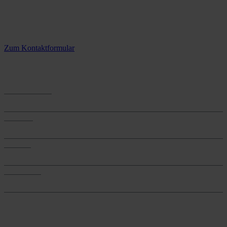
Kontaktieren Sie uns.
3 Standorte – täglich für Sie im Einsatz
Zum Kontaktformular
Anwendungen
Anwendungen
Produkte
Produkte
Services
Services
Onlineshop
Onlineshop