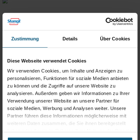
Zustimmung
Details
Über Cookies
Diese Webseite verwendet Cookies
Wir verwenden Cookies, um Inhalte und Anzeigen zu
Stangl Reinigungstechnik
personalisieren, Funktionen für soziale Medien anbieten
GmbH
zu können und die Zugriffe auf unsere Website zu
analysieren. Außerdem geben wir Informationen zu Ihrer
Gewerbegebiet Süd 1
5204 Straßwalchen
Verwendung unserer Website an unsere Partner für
soziale Medien, Werbung und Analysen weiter. Unsere
+43 6215 89 00
office@stangl.at
Partner führen diese Informationen möglicherweise mit
weiteren Daten zusammen, die Sie ihnen bereitgestellt
(Öffnet
haben oder die sie im Rahmen Ihrer Nutzung der Dienste
Zum
in
gesammelt haben.
Routenplaner
neuem