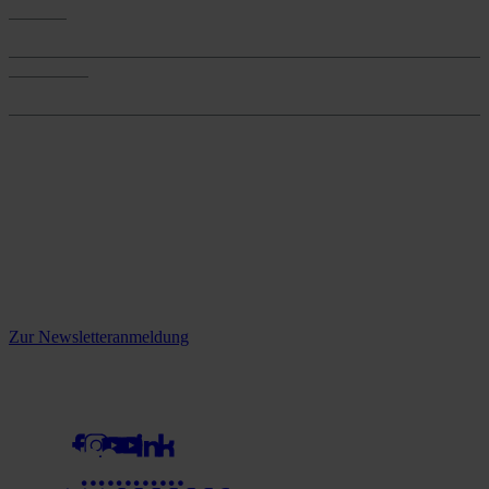
Services
Services
Onlineshop
Onlineshop
Reine infos - bleiben Sie
informiert.
Melden Sie sich jetzt zu unserem Newsletter an und verpassen Sie
keine Neuigkeiten mehr!
Zur Newsletteranmeldung
social media