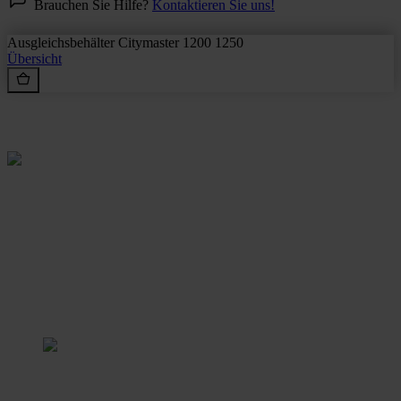
Brauchen Sie Hilfe?
Kontaktieren Sie uns!
Ausgleichsbehälter Citymaster 1200 1250
Übersicht
Rein aus Prinzip.
Stangl Reinigungstechnik
GmbH