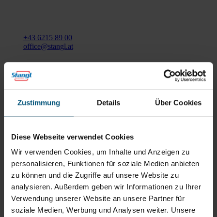
Gewerbegebiet Süd 1
5204 Straßwalchen
+43 6215 89 00
office@stangl.at
(Öffnet
Zum
in
Routenplaner
neuem
Tab)
Zustimmung
Details
Über Cookies
Öffnungszeiten
Mo - Do: 07:30 - 12:00
Uhr
Diese Webseite verwendet Cookies
sowie 12:30 -16:30 Uhr
Wir verwenden Cookies, um Inhalte und Anzeigen zu
Fr: 07:30 - 12:00 Uhr
personalisieren, Funktionen für soziale Medien anbieten
zu können und die Zugriffe auf unsere Website zu
Stangl Niederlassung Ost
analysieren. Außerdem geben wir Informationen zu Ihrer
Verwendung unserer Website an unsere Partner für
soziale Medien, Werbung und Analysen weiter. Unsere
Werkstraße 8