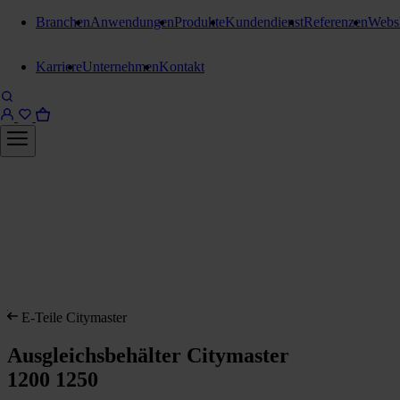
Branchen
Anwendungen
Produkte
Kundendienst
Referenzen
Webs
Karriere
Unternehmen
Kontakt
E-Teile Citymaster
Ausgleichsbehälter Citymaster
1200 1250