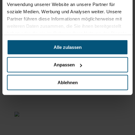
Verwendung unserer Website an unsere Partner für
soziale Medien, Werbung und Analysen weiter. Unsere
Stangl Niederlassung Ost
Partner führen diese Informationen möglicherweise mit
weiteren Daten zusammen, die Sie ihnen bereitgestellt
Werkstraße 8
haben oder die sie im Rahmen Ihrer Nutzung der Dienste
2522 Oberwaltersdorf
gesammelt haben.
+43 2253 61730
Alle zulassen
office@stangl.at
(Öffnet
Anpassen
Zum
in
Routenplaner
neuem
Tab)
Ablehnen
Öffnungszeiten
Mo - Do: 07:00 - 16:30 Uhr
Fr: 07:00 - 12:00 Uhr
Stangl Niederlassung Süd