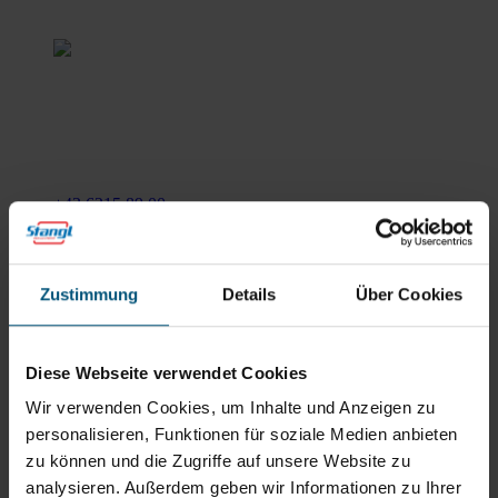
Stangl Reinigungstechnik
GmbH
Gewerbegebiet Süd 1
5204 Straßwalchen
+43 6215 89 00
office@stangl.at
(Öffnet
Zum
in
Zustimmung
Details
Über Cookies
Routenplaner
neuem
Tab)
Öffnungszeiten
Diese Webseite verwendet Cookies
Mo - Do: 07:30 - 12:00
Wir verwenden Cookies, um Inhalte und Anzeigen zu
Uhr
personalisieren, Funktionen für soziale Medien anbieten
sowie 12:30 -16:30 Uhr
zu können und die Zugriffe auf unsere Website zu
Fr: 07:30 - 12:00 Uhr
analysieren. Außerdem geben wir Informationen zu Ihrer