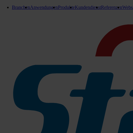
Branchen
Anwendungen
Produkte
Kundendienst
Referenzen
Webs
E-Teile Citymaster
Anschlag bei Kuppeldreieck
Anschlag
Anschlag bei Anbaudreieck passend für
Hako Citymaster 1600 / 1650