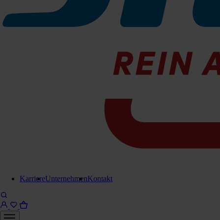
Zu den Produktinfos
Anschlag
EH-92305
Sofort lieferbar
Für Anfrage in Warenkorb legen
Lieferung in 6-8 Werktagen
Brauchen Sie Hilfe?
Kontaktieren Sie uns!
Karriere
Unternehmen
Kontakt