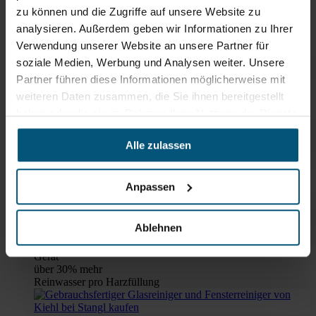
zu können und die Zugriffe auf unsere Website zu
analysieren. Außerdem geben wir Informationen zu Ihrer
Verwendung unserer Website an unsere Partner für
soziale Medien, Werbung und Analysen weiter. Unsere
Partner führen diese Informationen möglicherweise mit
Unger Reinwasser Hydro Power
weiteren Daten zusammen, die Sie ihnen bereitgestellt
Set Carbon
haben oder die sie im Rahmen Ihrer Nutzung der Dienste
Unger Hydro Power Set Carbon Reinwassersystem
gesammelt haben.
Alle zulassen
Unger Reinwasser Hydro Power
Set LC
Anpassen
Unger Hydro Power Set LC Reinwassersystem
Ablehnen
Unger Reinwasser HydroPower
Gerät
über 30% mehr
Reinwasser pro Harzfüllung