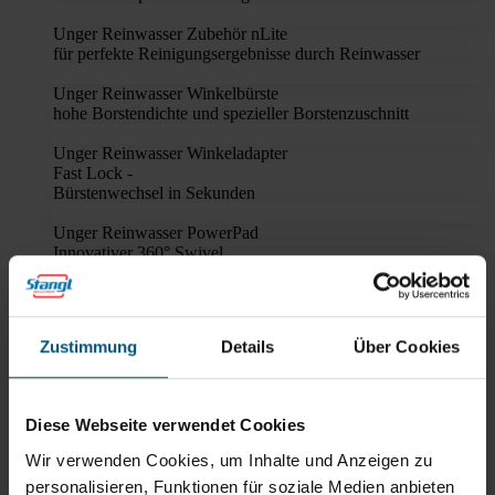
Unger Reinwasser Zubehör nLite
für perfekte Reinigungsergebnisse durch Reinwasser
Unger Reinwasser Winkelbürste
hohe Borstendichte und spezieller Borstenzuschnitt
Unger Reinwasser Winkeladapter
Fast Lock -
Bürstenwechsel in Sekunden
Unger Reinwasser PowerPad
Innovativer 360° Swivel
Unger Reinwasser nLite
Teleskopstangen Carbon
Composite
Zustimmung
Details
Über Cookies
für Arbeitshöhen bis zu 10 Meter
Diese Webseite verwendet Cookies
Empfehlungen
Wir verwenden Cookies, um Inhalte und Anzeigen zu
Oft zusammen gekauft
personalisieren, Funktionen für soziale Medien anbieten