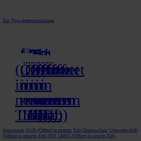
Melden Sie sich jetzt zu unserem Newsletter an und verpassen Sie
keine Neuigkeiten mehr!
Zur Newsletteranmeldung
social media
(Öffnet
(Öffnet
(Öffnet
(Öffnet
(Öffnet
(Öffnet
in
in
in
in
in
in
neuem
neuem
neuem
neuem
neuem
neuem
Tab)
Tab)
Tab)
Tab)
Tab)
Tab)
Impressum
AGB
(Öffnet in neuem Tab)
Datenschutz
Umweltpolitik
(Öffnet in neuem Tab)
ISO 14001
(Öffnet in neuem Tab)