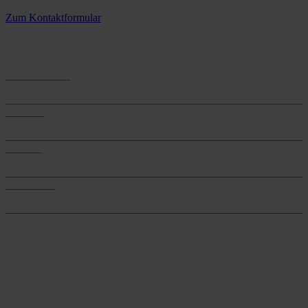
3 Standorte – täglich für Sie im Einsatz
Zum Kontaktformular
Anwendungen
Anwendungen
Produkte
Produkte
Services
Services
Onlineshop
Onlineshop
Reine infos - bleiben Sie
informiert.