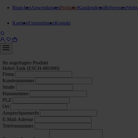
Startseite
Produkte
Produktanfrage
Branchen
Anwendungen
Produkte
Kundendienst
Referenzen
Webs
Produkte
Karriere
Unternehmen
Kontakt
sie haben sich noch nicht sicher entschieden?
Produkt unverbindlich anfragen
Ihr angefragtes Produkt
Hebel-Tank (ESCH-081900)
Firma
Kundennummer
Straße
Hausnummer
PLZ
Ort
AnsprechpartnerIn
E-Mail-Adresse
Telefonnummer