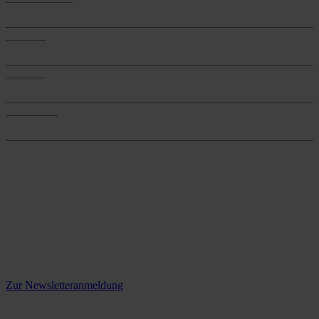
Anwendungen
Produkte
Produkte
Services
Services
Onlineshop
Onlineshop
Reine infos - bleiben Sie
informiert.
Melden Sie sich jetzt zu unserem Newsletter an und verpassen Sie
keine Neuigkeiten mehr!
Zur Newsletteranmeldung