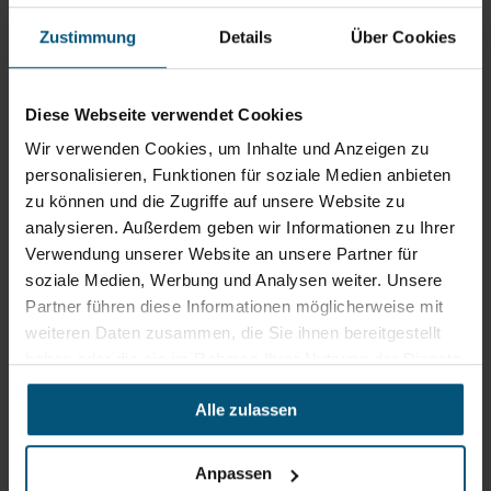
Stangl Niederlassung Ost
Zustimmung
Details
Über Cookies
Werkstraße 8
2522 Oberwaltersdorf
Diese Webseite verwendet Cookies
+43 2253 61730
Wir verwenden Cookies, um Inhalte und Anzeigen zu
office@stangl.at
personalisieren, Funktionen für soziale Medien anbieten
(Öffnet
zu können und die Zugriffe auf unsere Website zu
Zum
in
analysieren. Außerdem geben wir Informationen zu Ihrer
Routenplaner
neuem
Verwendung unserer Website an unsere Partner für
Tab)
soziale Medien, Werbung und Analysen weiter. Unsere
Partner führen diese Informationen möglicherweise mit
Öffnungszeiten
weiteren Daten zusammen, die Sie ihnen bereitgestellt
Mo - Do: 07:00 - 16:30 Uhr
haben oder die sie im Rahmen Ihrer Nutzung der Dienste
Fr: 07:00 - 12:00 Uhr
gesammelt haben.
Alle zulassen
Stangl Niederlassung Süd
Anpassen