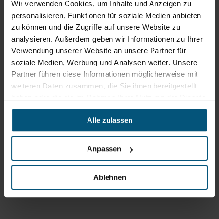
Wir verwenden Cookies, um Inhalte und Anzeigen zu
Routenplaner
neuem
personalisieren, Funktionen für soziale Medien anbieten
Tab)
zu können und die Zugriffe auf unsere Website zu
Öffnungszeiten
analysieren. Außerdem geben wir Informationen zu Ihrer
Mo - Do: 07:30 - 12:00
Verwendung unserer Website an unsere Partner für
Uhr
soziale Medien, Werbung und Analysen weiter. Unsere
sowie 12:30 -16:30 Uhr
Fr: 07:30 - 12:00 Uhr
Partner führen diese Informationen möglicherweise mit
weiteren Daten zusammen, die Sie ihnen bereitgestellt
haben oder die sie im Rahmen Ihrer Nutzung der Dienste
Stangl Niederlassung Ost
gesammelt haben.
Alle zulassen
Werkstraße 8
2522 Oberwaltersdorf
Anpassen
+43 2253 61730
office@stangl.at
Ablehnen
(Öffnet
Zum
in
Routenplaner
neuem
Tab)