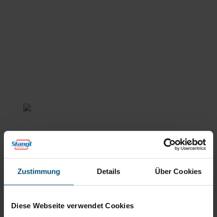
Stangl Reinigungstechnik
GmbH
Gewerbegebiet Süd 1
5204 Straßwalchen
Zustimmung
Details
Über Cookies
+43 6215 89 00
office@stangl.at
(Öffnet
Diese Webseite verwendet Cookies
Zum
in