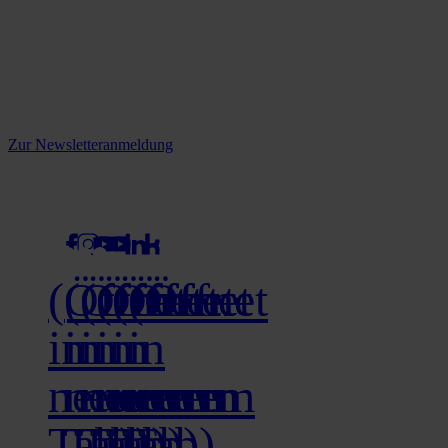
Reine infos - bleiben Sie
informiert.
Melden Sie sich jetzt zu unserem Newsletter an und verpassen Sie
keine Neuigkeiten mehr!
Zur Newsletteranmeldung
social media
(Öffnet
(Öffnet
(Öffnet
(Öffnet
(Öffnet
(Öffnet
in
in
in
in
in
in
neuem
neuem
neuem
neuem
neuem
neuem
Tab)
Tab)
Tab)
Tab)
Tab)
Tab)